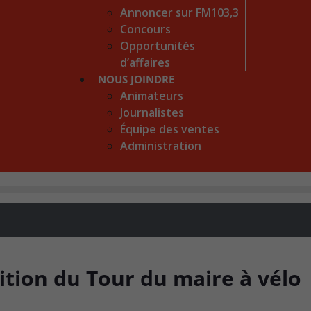
Annoncer sur FM103,3
Concours
Opportunités
d’affaires
NOUS JOINDRE
Animateurs
Journalistes
Équipe des ventes
Administration
ition du Tour du maire à vélo