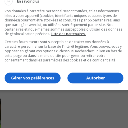
En savoir plus
utes avant leur heure de départ pour un échauffement de gr
Vos données à caractère personnel seront traitées, et les informations
liées à votre appareil (cookies, identifiants uniques et autres types de
données) pourront être stockées et consultées par 66 partenaires, ainsi
 la course.
que partagées avec lui, ou utilisées spécifiquement par ce site. Nos
partenaires et nous-mêmes sommes susceptibles d'utiliser des données
de géolocalisation précises.
Liste des partenaires.
 affirme que cet évènement vise à favoriser les saines habi
Certains fournisseurs sont susceptibles de traiter vos données à
caractère personnel sur la base de l'intérêt légitime. Vous pouvez vous y
opposer en gérant vos options ci-dessous. Recherchez un lien en bas de
cette page ou dans le menu du site pour gérer ou retirer votre
consentement dans les paramètres des cookies et de confidentialité.
Gérer vos préférences
Autoriser