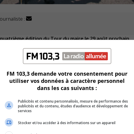
journaliste :
e quatrième édition du Tour du maire le 29 août prochain.
uatrième édition du Tour du maire, le 29 août prochain.
s les niveaux, est gratuit pour les participants.
FM 103,3 demande votre consentement pour
i 18 août à midi jusqu’au 26 août à 18h.
utiliser vos données à caractère personnel
dans les cas suivants :
épart.
Publicités et contenu personnalisés, mesure de performance des
oit les débutants à 9h30, intermédiaires à 10h et 10h30, les 
publicités et du contenu, études d’audience et développement de
services
Stocker et/ou accéder à des informations sur un appareil
 grand nombre de résidents, un de 27 km et l’autre de 7 km.