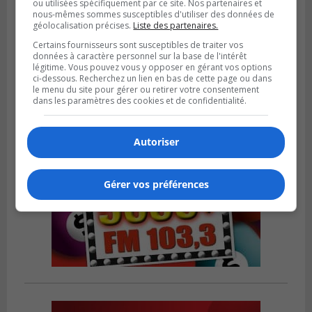
ou utilisées spécifiquement par ce site. Nos partenaires et
nous-mêmes sommes susceptibles d'utiliser des données de
SAINT-BRUNO-DE-MONTARVILLE
géolocalisation précises.
Liste des partenaires.
Publié le 26 juillet 2026 à 08h01
Saint‑Bruno veut accélérer l’abandon des
Certains fournisseurs sont susceptibles de traiter vos
outils à essence
données à caractère personnel sur la base de l'intérêt
légitime. Vous pouvez vous y opposer en gérant vos options
ci-dessous. Recherchez un lien en bas de cette page ou dans
le menu du site pour gérer ou retirer votre consentement
dans les paramètres des cookies et de confidentialité.
Autoriser
Gérer vos préférences