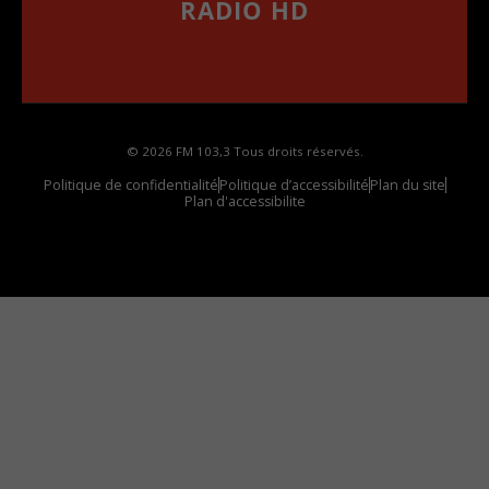
RADIO HD
••••••••••••••••••
Comment synthoniser la fréquence HD dans
votre voiture
© 2026 FM 103,3 Tous droits réservés.
Politique de confidentialité
Politique d’accessibilité
Plan du site
Plan d'accessibilite