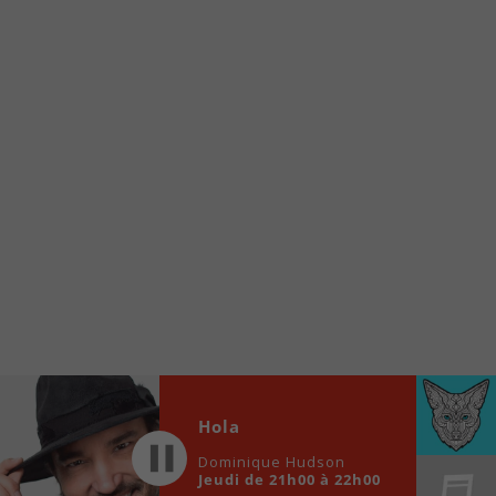
À partir de votre téléphone, allez sur le site
internet de la Radio allumée au
www.fm1033.ca
Ensuite cliquez sur l’icône situé au bas de
votre écran
(celui qui représente un carré incluant une
flèche dirigé vers le haut)
Cliquez maintenant sur l’option Ajouter sur
l’écran d’accueil et vous verrez apparaître le
logo du FM 103,3
Faites Enregistrer en haut à droite.
Et voilà! Toutes les infos et l’écoute de votre radio
locale vous sont maintenant accessibles en un clic!
Audio
Hola
00:00
00:00
Player
Dominique Hudson
Jeudi de 21h00 à 22h00