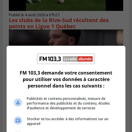
Publié le 4 août 2026 à 07h27
Les clubs de la Rive-Sud récoltent des
points en Ligue 1 Québec
FM 103,3 demande votre consentement
pour utiliser vos données à caractère
personnel dans les cas suivants :
Publicités et contenu personnalisés, mesure de
performance des publicités et du contenu, études
SAINT-CATHERINE
d’audience et développement de services
Publié le 3 août 2026 à 13h52
Martin-Olivier Cardinal change de cap et
Stocker et/ou accéder à des informations sur un
rejoint la LHJMQ
appareil