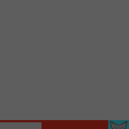
d’accueil rapidement.
Voici la procédure ;)
À partir de votre téléphone, allez sur le site
internet de la Radio allumée au
www.fm1033.ca
Ensuite cliquez sur l’icône situé au bas de
votre écran
(celui qui représente un carré incluant une
flèche dirigé vers le haut)
Cliquez maintenant sur l’option Ajouter sur
l’écran d’accueil et vous verrez apparaître le
logo du FM 103,3
Faites Enregistrer en haut à droite.
Et voilà! Toutes les infos et l’écoute de votre radio
locale vous sont maintenant accessibles en un clic!