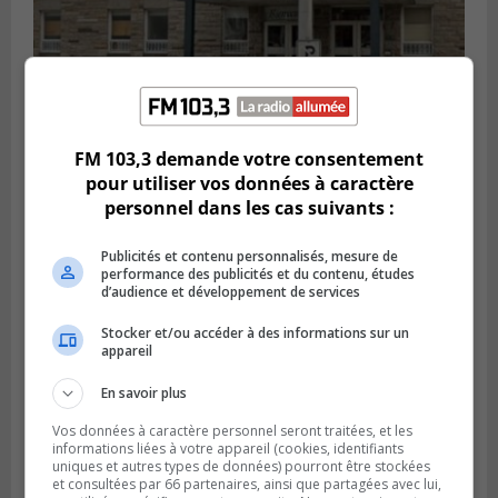
FM 103,3 demande votre consentement
LA PRAIRIE
pour utiliser vos données à caractère
Publié le 5 août 2026 à 11h59
La Prairie loue des espaces de glace
personnel dans les cas suivants :
jusqu’en avril 2027
Publicités et contenu personnalisés, mesure de
performance des publicités et du contenu, études
d’audience et développement de services
Stocker et/ou accéder à des informations sur un
appareil
En savoir plus
Vos données à caractère personnel seront traitées, et les
informations liées à votre appareil (cookies, identifiants
uniques et autres types de données) pourront être stockées
et consultées par 66 partenaires, ainsi que partagées avec lui,