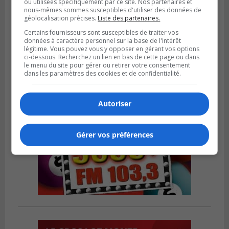
ou utilisées spécifiquement par ce site. Nos partenaires et
nous-mêmes sommes susceptibles d'utiliser des données de
LA PRAIRIE
géolocalisation précises.
Liste des partenaires.
Publié le 4 août 2026 à 15h50
Le mur du rempart de La Prairie retrouve
Certains fournisseurs sont susceptibles de traiter vos
sa jeunesse
données à caractère personnel sur la base de l'intérêt
légitime. Vous pouvez vous y opposer en gérant vos options
ci-dessous. Recherchez un lien en bas de cette page ou dans
le menu du site pour gérer ou retirer votre consentement
dans les paramètres des cookies et de confidentialité.
Autoriser
Gérer vos préférences