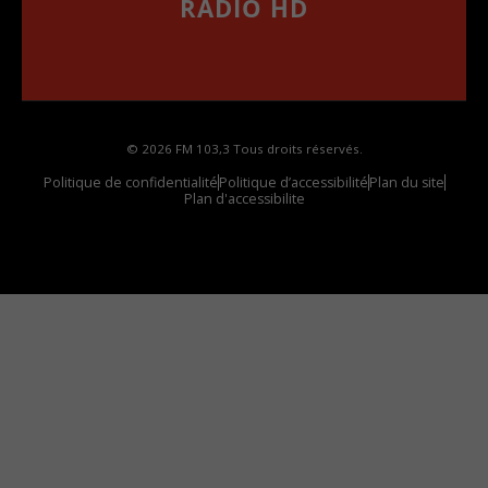
RADIO HD
••••••••••••••••••
Comment synthoniser la fréquence HD dans
votre voiture
© 2026 FM 103,3 Tous droits réservés.
Politique de confidentialité
Politique d’accessibilité
Plan du site
Plan d'accessibilite