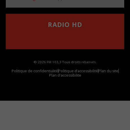
RADIO HD
••••••••••••••••••
Comment synthoniser la fréquence HD dans
votre voiture
© 2026 FM 103,3 Tous droits réservés.
Politique de confidentialité
Politique d’accessibilité
Plan du site
Plan d'accessibilite