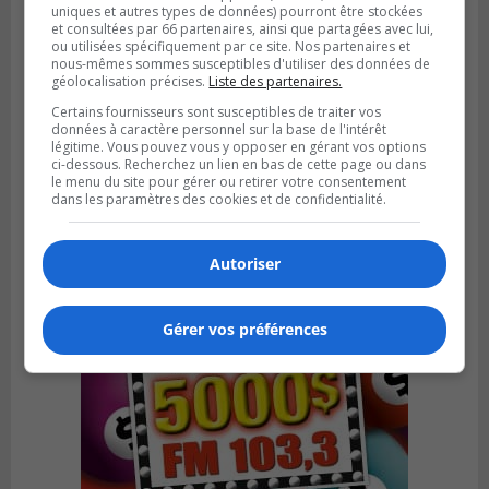
uniques et autres types de données) pourront être stockées
et consultées par 66 partenaires, ainsi que partagées avec lui,
ou utilisées spécifiquement par ce site. Nos partenaires et
nous-mêmes sommes susceptibles d'utiliser des données de
géolocalisation précises.
Liste des partenaires.
SAINT-HUBERT
Certains fournisseurs sont susceptibles de traiter vos
Publié le 6 août 2026 à 09h39
données à caractère personnel sur la base de l'intérêt
Longueuil injecte 1,5 M$ pour moderniser
légitime. Vous pouvez vous y opposer en gérant vos options
deux stations de pompage
ci-dessous. Recherchez un lien en bas de cette page ou dans
le menu du site pour gérer ou retirer votre consentement
dans les paramètres des cookies et de confidentialité.
Autoriser
Gérer vos préférences