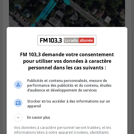
FM 103,3 demande votre consentement
GREENFIELD PARK
Publié le 6 août 2026 à 13h45
pour utiliser vos données à caractère
Greenfield Park veut s’armer contre les
personnel dans les cas suivants :
fortes
pluies
Publicités et contenu personnalisés, mesure de
performance des publicités et du contenu, études
d’audience et développement de services
Stocker et/ou accéder à des informations sur un
appareil
En savoir plus
Vos données à caractère personnel seront traitées, et les
informations liées à votre appareil (cookies, identifiants