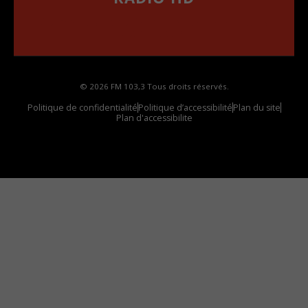
••••••••••••••••••
Comment synthoniser la fréquence HD dans
votre voiture
© 2026 FM 103,3 Tous droits réservés.
Politique de confidentialité
Politique d’accessibilité
Plan du site
Plan d'accessibilite