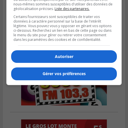
BOUCHERVILLE
nous-mêmes sommes susceptibles d'utiliser des données de
Publié le 13 juillet 2026 à 10h43
géolocalisation précises.
Liste des partenaires.
Boucherville et le CSSP discutent d’une
Certains fournisseurs sont susceptibles de traiter vos
Planification scolaire
données à caractère personnel sur la base de l'intérêt
légitime. Vous pouvez vous y opposer en gérant vos options
ci-dessous. Recherchez un lien en bas de cette page ou dans
le menu du site pour gérer ou retirer votre consentement
dans les paramètres des cookies et de confidentialité.
Autoriser
Gérer vos préférences