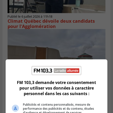
Publié le 6 juillet 2026 à 11h18
Climat Québec dévoile deux candidats
pour l’Agglomération
FM 103,3 demande votre consentement
pour utiliser vos données à caractère
personnel dans les cas suivants :
Publié le 6 juillet 2026 à 09h33
Longueuil conclue un contrat pour
valoriser des cendres d’incinération
Publicités et contenu personnalisés, mesure de
performance des publicités et du contenu, études
d’audience et développement de services