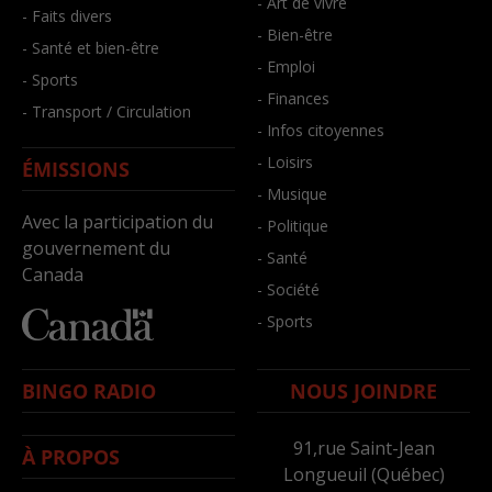
- Art de vivre
- Faits divers
- Bien-être
- Santé et bien-être
- Emploi
- Sports
- Finances
- Transport / Circulation
- Infos citoyennes
- Loisirs
ÉMISSIONS
- Musique
Avec la participation du
- Politique
gouvernement du
- Santé
Canada
- Société
- Sports
BINGO RADIO
NOUS JOINDRE
91,rue Saint-Jean
À PROPOS
Longueuil (Québec)