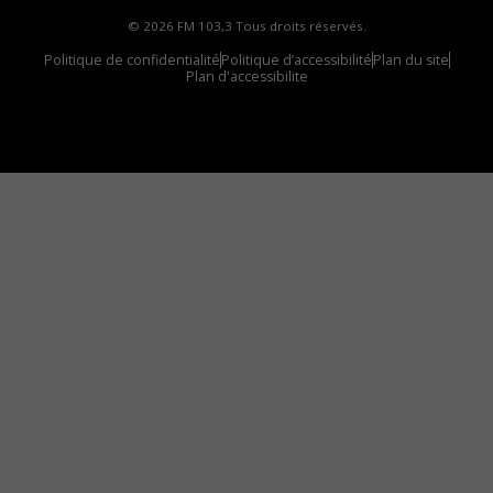
© 2026 FM 103,3 Tous droits réservés.
Politique de confidentialité
Politique d’accessibilité
Plan du site
Plan d'accessibilite
Comment installer notre vignette sur votre
appareil mobile