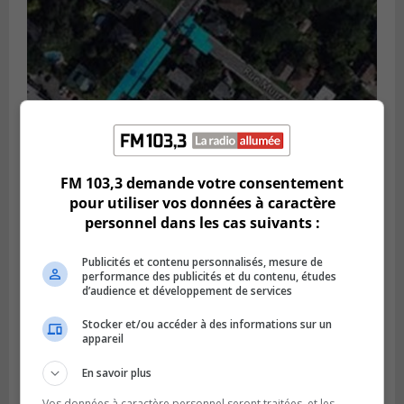
FM 103,3 demande votre consentement
pour utiliser vos données à caractère
GREENFIELD PARK
Publié le 6 août 2026 à 13h45
personnel dans les cas suivants :
Greenfield Park veut s’armer contre les
fortes
Publicités et contenu personnalisés, mesure de
pluies
performance des publicités et du contenu, études
d’audience et développement de services
Stocker et/ou accéder à des informations sur un
appareil
En savoir plus
Vos données à caractère personnel seront traitées, et les