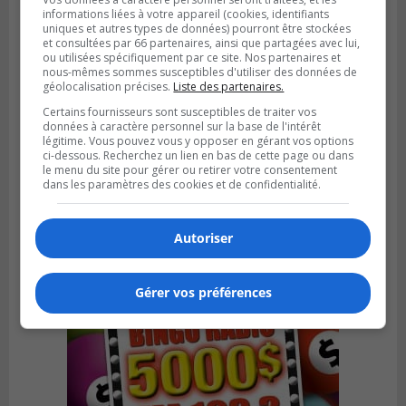
informations liées à votre appareil (cookies, identifiants
uniques et autres types de données) pourront être stockées
et consultées par 66 partenaires, ainsi que partagées avec lui,
ou utilisées spécifiquement par ce site. Nos partenaires et
nous-mêmes sommes susceptibles d'utiliser des données de
géolocalisation précises.
Liste des partenaires.
Certains fournisseurs sont susceptibles de traiter vos
données à caractère personnel sur la base de l'intérêt
SAINT-HUBERT
Publié le 6 août 2026 à 09h39
légitime. Vous pouvez vous y opposer en gérant vos options
Longueuil injecte 1,5 M$ pour moderniser
ci-dessous. Recherchez un lien en bas de cette page ou dans
le menu du site pour gérer ou retirer votre consentement
deux stations de pompage
dans les paramètres des cookies et de confidentialité.
Autoriser
Gérer vos préférences