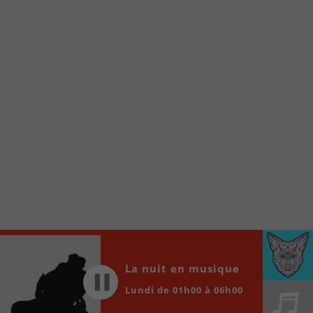
À partir de votre téléphone, allez sur le site
internet de la Radio allumée au
www.fm1033.ca
Ensuite cliquez sur l’icône situé au bas de
votre écran
(celui qui représente un carré incluant une
flèche dirigé vers le haut)
Cliquez maintenant sur l’option Ajouter sur
l’écran d’accueil et vous verrez apparaître le
logo du FM 103,3
Faites Enregistrer en haut à droite.
Et voilà! Toutes les infos et l’écoute de votre radio
locale vous sont maintenant accessibles en un clic!
Audio
00:00
00:00
La nuit en musique
Player
Lundi de 01h00 à 06h00