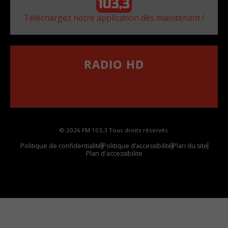
Téléchargez notre application dès maintenant !
RADIO HD
••••••••••••••••••
Comment synthoniser la fréquence HD dans
votre voiture
© 2026 FM 103,3 Tous droits réservés.
Politique de confidentialité
Politique d’accessibilité
Plan du site
Plan d'accessibilite