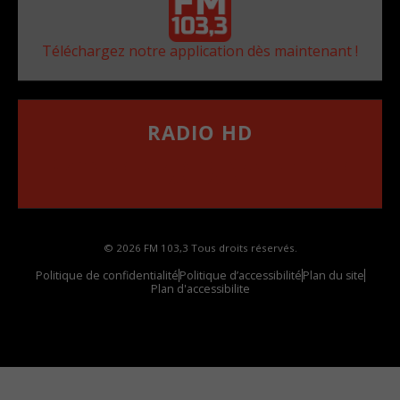
Téléchargez notre application dès maintenant !
RADIO HD
••••••••••••••••••
Comment synthoniser la fréquence HD dans
votre voiture
© 2026 FM 103,3 Tous droits réservés.
Politique de confidentialité
Politique d’accessibilité
Plan du site
Plan d'accessibilite