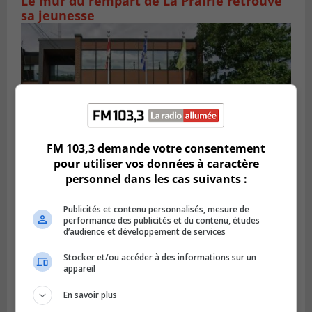
Le mur du rempart de La Prairie retrouve
sa jeunesse
FM 103,3 demande votre consentement
pour utiliser vos données à caractère
personnel dans les cas suivants :
SAINT-CONSTANT
Publicités et contenu personnalisés, mesure de
Publié le 4 août 2026 à 14h02
performance des publicités et du contenu, études
Saint-Constant signe une nouvelle
d’audience et développement de services
convention pour le bien de la population
Stocker et/ou accéder à des informations sur un
appareil
En savoir plus