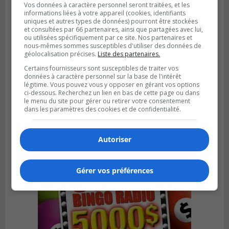
Vos données à caractère personnel seront traitées, et les
informations liées à votre appareil (cookies, identifiants
uniques et autres types de données) pourront être stockées
et consultées par 66 partenaires, ainsi que partagées avec lui,
ou utilisées spécifiquement par ce site. Nos partenaires et
nous-mêmes sommes susceptibles d'utiliser des données de
géolocalisation précises.
Liste des partenaires.
Certains fournisseurs sont susceptibles de traiter vos
données à caractère personnel sur la base de l'intérêt
SAINT-LAMBERT
légitime. Vous pouvez vous y opposer en gérant vos options
Publié le 4 août 2026 à 12h00
ci-dessous. Recherchez un lien en bas de cette page ou dans
Une conseillère de Saint-Lambert craint le
le menu du site pour gérer ou retirer votre consentement
développement de MET
dans les paramètres des cookies et de confidentialité.
Autoriser
Gérer vos préférences