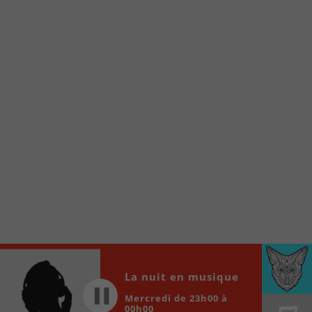
À partir de votre téléphone, allez sur le site
internet de la Radio allumée au
www.fm1033.ca
Ensuite cliquez sur l’icône situé au bas de
votre écran
(celui qui représente un carré incluant une
flèche dirigé vers le haut)
Cliquez maintenant sur l’option Ajouter sur
l’écran d’accueil et vous verrez apparaître le
logo du FM 103,3
Faites Enregistrer en haut à droite.
Et voilà! Toutes les infos et l’écoute de votre radio
locale vous sont maintenant accessibles en un clic!
Audio
La nuit en musique
00:00
00:00
Player
Mercredi de 23h00 à
00h00