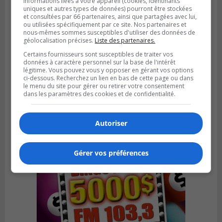
informations liées à votre appareil (cookies, identifiants
uniques et autres types de données) pourront être stockées
et consultées par 66 partenaires, ainsi que partagées avec lui,
ou utilisées spécifiquement par ce site. Nos partenaires et
nous-mêmes sommes susceptibles d'utiliser des données de
géolocalisation précises.
Liste des partenaires.
BOUCHERVILLE
Publié le 6 août 2026 à 14h50
Certains fournisseurs sont susceptibles de traiter vos
Le tube nord du pont-tunnel Louis-
données à caractère personnel sur la base de l'intérêt
légitime. Vous pouvez vous y opposer en gérant vos options
Hippolyte-La Fontaine se dote d’une
ci-dessous. Recherchez un lien en bas de cette page ou dans
nouvelle chaussée
le menu du site pour gérer ou retirer votre consentement
dans les paramètres des cookies et de confidentialité.
Autoriser
Gérer vos préférences