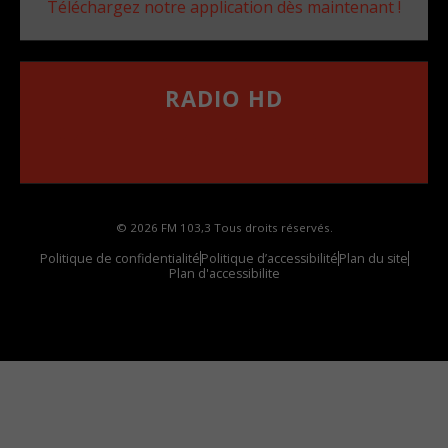
Téléchargez notre application dès maintenant !
RADIO HD
••••••••••••••••••
Comment synthoniser la fréquence HD dans
votre voiture
© 2026 FM 103,3 Tous droits réservés.
Politique de confidentialité
Politique d’accessibilité
Plan du site
Plan d'accessibilite