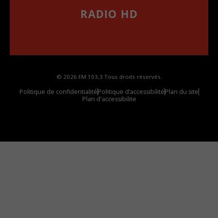
RADIO HD
••••••••••••••••••
Comment synthoniser la fréquence HD dans
votre voiture
© 2026 FM 103,3 Tous droits réservés.
Politique de confidentialité
Politique d’accessibilité
Plan du site
Plan d'accessibilite