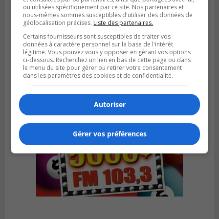
ou utilisées spécifiquement par ce site. Nos partenaires et
nous-mêmes sommes susceptibles d'utiliser des données de
SAINT-HUBERT
géolocalisation précises.
Liste des partenaires.
Publié le 6 août 2026 à 09h39
Longueuil injecte 1,5 M$ pour moderniser
Certains fournisseurs sont susceptibles de traiter vos
données à caractère personnel sur la base de l'intérêt
deux stations de pompage
légitime. Vous pouvez vous y opposer en gérant vos options
ci-dessous. Recherchez un lien en bas de cette page ou dans
le menu du site pour gérer ou retirer votre consentement
dans les paramètres des cookies et de confidentialité.
Autoriser
Gérer vos préférences