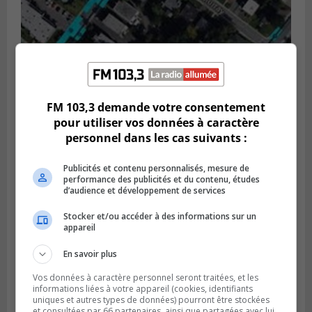
GREENFIELD PARK
Publié le 6 août 2026 à 13h45
FM 103,3 demande votre consentement
Greenfield Park veut s’armer contre les
pour utiliser vos données à caractère
fortes
personnel dans les cas suivants :
pluies
Publicités et contenu personnalisés, mesure de
performance des publicités et du contenu, études
d’audience et développement de services
Stocker et/ou accéder à des informations sur un
appareil
En savoir plus
Vos données à caractère personnel seront traitées, et les
informations liées à votre appareil (cookies, identifiants
uniques et autres types de données) pourront être stockées
et consultées par 66 partenaires, ainsi que partagées avec lui,