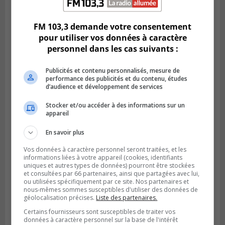
FM 103,3 demande votre consentement
pour utiliser vos données à caractère
personnel dans les cas suivants :
LA PRAIRIE
Publié le 4 août 2026 à 15h50
Le mur du rempart de La Prairie retrouve
Publicités et contenu personnalisés, mesure de
sa jeunesse
performance des publicités et du contenu, études
d’audience et développement de services
Stocker et/ou accéder à des informations sur un
appareil
En savoir plus
Vos données à caractère personnel seront traitées, et les
informations liées à votre appareil (cookies, identifiants
uniques et autres types de données) pourront être stockées
et consultées par 66 partenaires, ainsi que partagées avec lui,
ou utilisées spécifiquement par ce site. Nos partenaires et
nous-mêmes sommes susceptibles d'utiliser des données de
géolocalisation précises.
Liste des partenaires.
SAINT-CONSTANT
Certains fournisseurs sont susceptibles de traiter vos
Publié le 4 août 2026 à 14h02
données à caractère personnel sur la base de l'intérêt
Saint-Constant signe une nouvelle