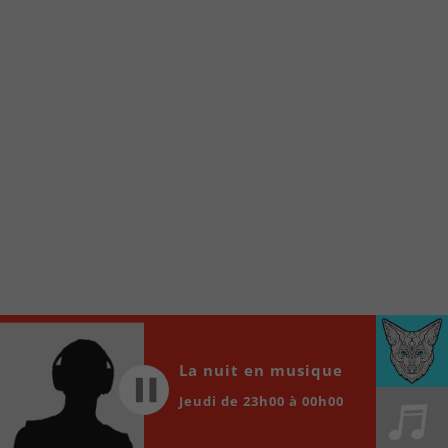
À partir de votre téléphone, allez sur le site
internet de la Radio allumée au
www.fm1033.ca
Ensuite cliquez sur l’icône situé au bas de
votre écran
(celui qui représente un carré incluant une
flèche dirigé vers le haut)
Cliquez maintenant sur l’option Ajouter sur
l’écran d’accueil et vous verrez apparaître le
logo du FM 103,3
Faites Enregistrer en haut à droite.
Et voilà! Toutes les infos et l’écoute de votre radio
locale vous sont maintenant accessibles en un clic!
Audio
00:00
00:00
La nuit en musique
Player
Jeudi de 23h00 à 00h00