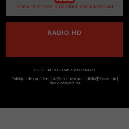
Téléchargez notre application dès maintenant !
RADIO HD
••••••••••••••••••
Comment synthoniser la fréquence HD dans
votre voiture
© 2026 FM 103,3 Tous droits réservés.
Politique de confidentialité
Politique d’accessibilité
Plan du site
Plan d'accessibilite