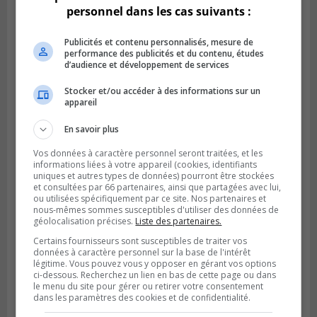
personnel dans les cas suivants :
Publicités et contenu personnalisés, mesure de
performance des publicités et du contenu, études
d’audience et développement de services
LA PRAIRIE
Stocker et/ou accéder à des informations sur un
Publié le 4 août 2026 à 15h50
appareil
Le mur du rempart de La Prairie retrouve
sa jeunesse
En savoir plus
Vos données à caractère personnel seront traitées, et les
informations liées à votre appareil (cookies, identifiants
uniques et autres types de données) pourront être stockées
et consultées par 66 partenaires, ainsi que partagées avec lui,
ou utilisées spécifiquement par ce site. Nos partenaires et
nous-mêmes sommes susceptibles d'utiliser des données de
géolocalisation précises.
Liste des partenaires.
Certains fournisseurs sont susceptibles de traiter vos
données à caractère personnel sur la base de l'intérêt
légitime. Vous pouvez vous y opposer en gérant vos options
ci-dessous. Recherchez un lien en bas de cette page ou dans
le menu du site pour gérer ou retirer votre consentement
dans les paramètres des cookies et de confidentialité.