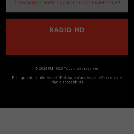
Téléchargez notre application dès maintenant !
RADIO HD
••••••••••••••••••
Comment synthoniser la fréquence HD dans
votre voiture
© 2026 FM 103,3 Tous droits réservés.
Politique de confidentialité
Politique d’accessibilité
Plan du site
Plan d'accessibilite