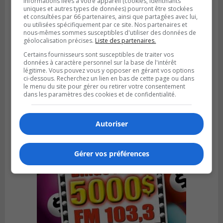
informations liées à votre appareil (cookies, identifiants
uniques et autres types de données) pourront être stockées
et consultées par 66 partenaires, ainsi que partagées avec lui,
ou utilisées spécifiquement par ce site. Nos partenaires et
nous-mêmes sommes susceptibles d'utiliser des données de
géolocalisation précises.
Liste des partenaires.
Certains fournisseurs sont susceptibles de traiter vos
VIEUX-LONGUEUIL
données à caractère personnel sur la base de l'intérêt
Publié le 31 juillet 2026 à 14h20
légitime. Vous pouvez vous y opposer en gérant vos options
Le RTL dévoile sa nouvelle flotte de
ci-dessous. Recherchez un lien en bas de cette page ou dans
transport adapté
le menu du site pour gérer ou retirer votre consentement
dans les paramètres des cookies et de confidentialité.
Autoriser
Gérer vos préférences