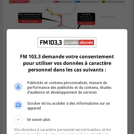
FM 103,3 demande votre consentement
pour utiliser vos données à caractère
personnel dans les cas suivants :
BOUCHERVILLE
Publié le 5 août 2026 à 15h25
Le MTMD annonce des fermetures sur
Publicités et contenu personnalisés, mesure de
l’autoroute 20 à Boucherville
performance des publicités et du contenu, études
d’audience et développement de services
Stocker et/ou accéder à des informations sur un
appareil
En savoir plus
Vos données à caractère personnel seront traitées, et les