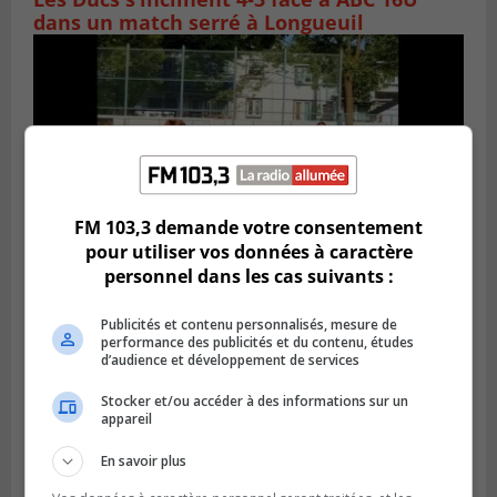
dans un match serré à Longueuil
FM 103,3 demande votre consentement
pour utiliser vos données à caractère
personnel dans les cas suivants :
Publié le 4 août 2026 à 07h27
Publicités et contenu personnalisés, mesure de
Les clubs de la Rive-Sud récoltent des
performance des publicités et du contenu, études
points en Ligue 1 Québec
d’audience et développement de services
Stocker et/ou accéder à des informations sur un
appareil
En savoir plus