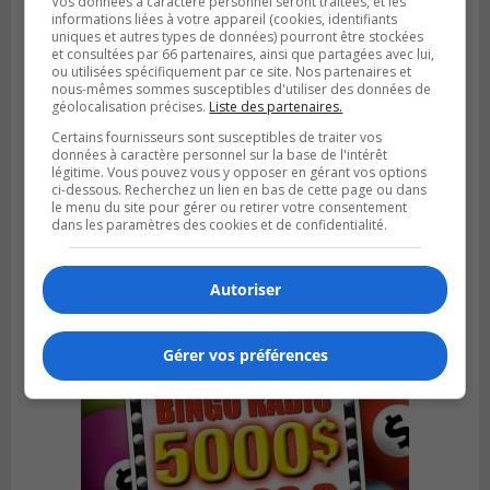
Vos données à caractère personnel seront traitées, et les
informations liées à votre appareil (cookies, identifiants
uniques et autres types de données) pourront être stockées
et consultées par 66 partenaires, ainsi que partagées avec lui,
ou utilisées spécifiquement par ce site. Nos partenaires et
nous-mêmes sommes susceptibles d'utiliser des données de
géolocalisation précises.
Liste des partenaires.
Certains fournisseurs sont susceptibles de traiter vos
données à caractère personnel sur la base de l'intérêt
SAINT-CATHERINE
légitime. Vous pouvez vous y opposer en gérant vos options
Publié le 3 août 2026 à 13h52
ci-dessous. Recherchez un lien en bas de cette page ou dans
Martin-Olivier Cardinal change de cap et
le menu du site pour gérer ou retirer votre consentement
rejoint la LHJMQ
dans les paramètres des cookies et de confidentialité.
Autoriser
Gérer vos préférences