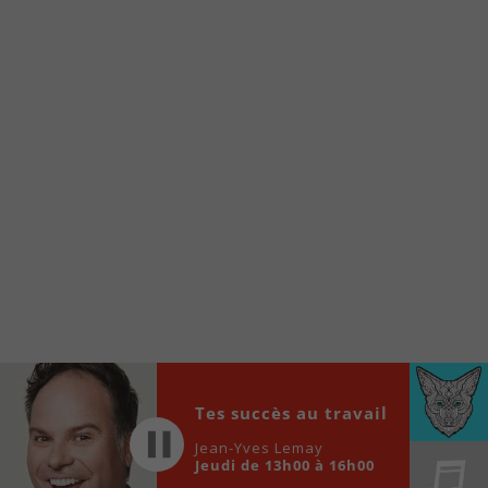
À partir de votre téléphone, allez sur le site
internet de la Radio allumée au
www.fm1033.ca
Ensuite cliquez sur l’icône situé au bas de
votre écran
(celui qui représente un carré incluant une
flèche dirigé vers le haut)
Cliquez maintenant sur l’option Ajouter sur
l’écran d’accueil et vous verrez apparaître le
logo du FM 103,3
Faites Enregistrer en haut à droite.
Et voilà! Toutes les infos et l’écoute de votre radio
locale vous sont maintenant accessibles en un clic!
Audio
Tes succès au travail
00:00
00:00
Player
Jean-Yves Lemay
Jeudi de 13h00 à 16h00