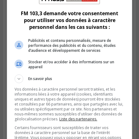
FM 103,3 demande votre consentement
pour utiliser vos données à caractère
personnel dans les cas suivants :
Publicités et contenu personnalisés, mesure de
performance des publicités et du contenu, études
d’audience et développement de services
Stocker et/ou accéder à des informations sur un
appareil
GREENFIELD PARK
En savoir plus
Publié le 31 juillet 2026 à 16h45
Des firmes de Longueuil vont participer
Vos données à caractère personnel seront traitées, et les
aux méga-travaux de l’hôpital Charles-
informations liées à votre appareil (cookies, identifiants
Le Moyne
uniques et autres types de données) pourront être stockées
et consultées par 66 partenaires, ainsi que partagées avec lui,
ou utilisées spécifiquement par ce site. Nos partenaires et
nous-mêmes sommes susceptibles d'utiliser des données de
géolocalisation précises.
Liste des partenaires.
Certains fournisseurs sont susceptibles de traiter vos
données à caractère personnel sur la base de l'intérêt
légitime. Vous pouvez vous y opposer en gérant vos options