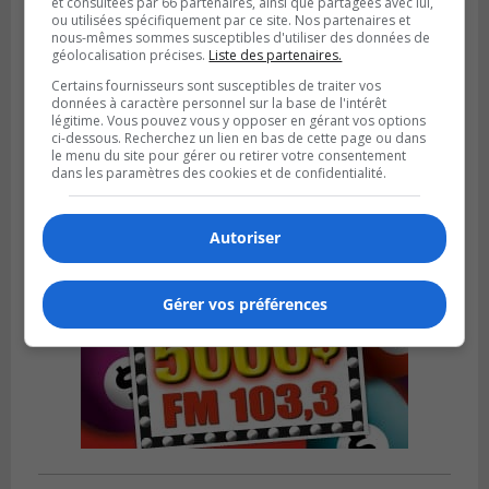
et consultées par 66 partenaires, ainsi que partagées avec lui,
ou utilisées spécifiquement par ce site. Nos partenaires et
nous-mêmes sommes susceptibles d'utiliser des données de
géolocalisation précises.
Liste des partenaires.
Publié le 5 août 2026 à 09h42
Certains fournisseurs sont susceptibles de traiter vos
La SQ lance un appel à la population pour
données à caractère personnel sur la base de l'intérêt
retrouver un homme disparu
légitime. Vous pouvez vous y opposer en gérant vos options
ci-dessous. Recherchez un lien en bas de cette page ou dans
le menu du site pour gérer ou retirer votre consentement
dans les paramètres des cookies et de confidentialité.
Autoriser
Gérer vos préférences