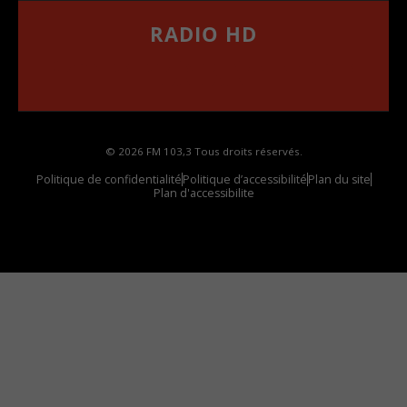
RADIO HD
••••••••••••••••••
Comment synthoniser la fréquence HD dans
votre voiture
© 2026 FM 103,3 Tous droits réservés.
Politique de confidentialité
Politique d’accessibilité
Plan du site
Plan d'accessibilite