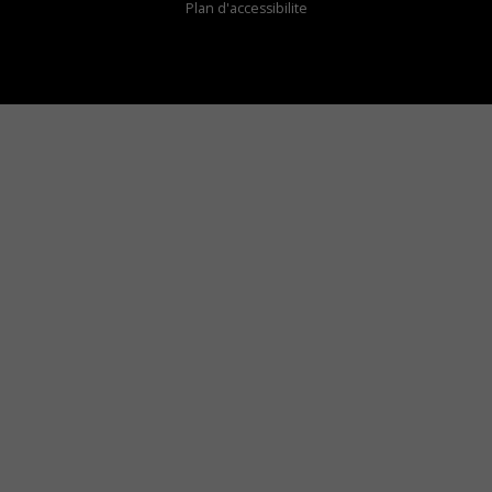
Plan d'accessibilite
Comment installer notre vignette sur votre
appareil mobile
Vous avez envie d’écouter le FM 103,3 ou notre
nouvelle fréquence Coyote New Country