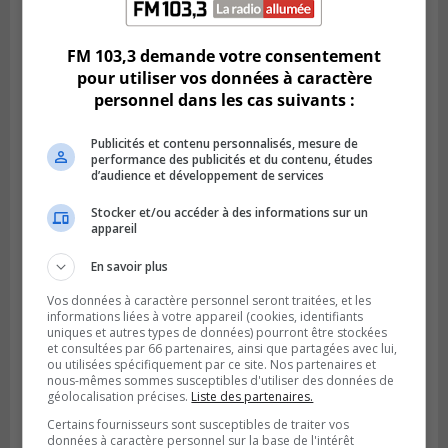
Publié le 6 août 2026 à 11h58
Des jeunes ciblent la Montérégie pour
le Défi écrou de roue
FM 103,3 demande votre consentement
pour utiliser vos données à caractère
personnel dans les cas suivants :
Publicités et contenu personnalisés, mesure de
performance des publicités et du contenu, études
d’audience et développement de services
Stocker et/ou accéder à des informations sur un
appareil
En savoir plus
Vos données à caractère personnel seront traitées, et les
Publié le 6 août 2026 à 05h39
informations liées à votre appareil (cookies, identifiants
La grenade du camping du lac Cristal était
uniques et autres types de données) pourront être stockées
inoffensive
et consultées par 66 partenaires, ainsi que partagées avec lui,
ou utilisées spécifiquement par ce site. Nos partenaires et
nous-mêmes sommes susceptibles d'utiliser des données de
géolocalisation précises.
Liste des partenaires.
Certains fournisseurs sont susceptibles de traiter vos
données à caractère personnel sur la base de l'intérêt