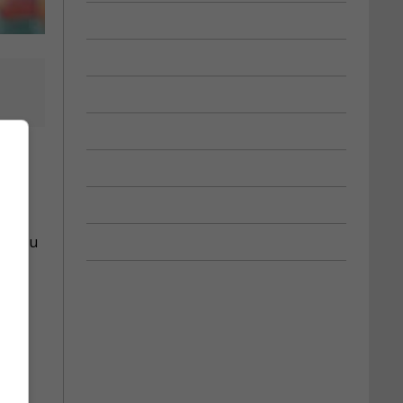
bre,
ion du