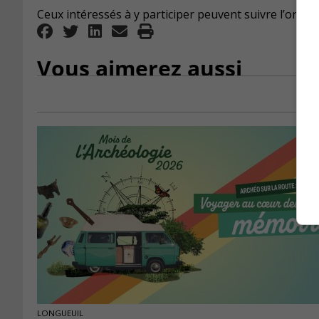
Ceux intéressés à y participer peuvent suivre l’org
Vous aimerez aussi
LONGUEUIL