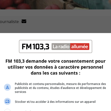
journaliste :
 ville dès le 11 mai pour sa cinquième édition, sur la rue
nctionnel.
tous les jeudis après-midi, de 15h à 19h et jusqu’au 19 octo
FM 103,3 demande votre consentement pour
utiliser vos données à caractère personnel
rtune du pot
, ajoute une dizaine de chapiteaux à la configurat
dans les cas suivants :
Publicités et contenu personnalisés, mesure de performance des
 de 20 à 30, pour accueillir autant de producteurs locaux.
publicités et du contenu, études d’audience et développement de
services
rations le 8 juin prochain, pour souligner le cinquième
Stocker et/ou accéder à des informations sur un appareil