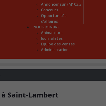
Annoncer sur FM103,3
Concours
Opportunités
d’affaires
NOUS JOINDRE
Animateurs
Journalistes
Équipe des ventes
Administration
s
 à Saint-Lambert