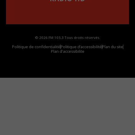
••••••••••••••••••
Comment synthoniser la fréquence HD dans
votre voiture
© 2026 FM 103,3 Tous droits réservés.
Politique de confidentialité
Politique d’accessibilité
Plan du site
Plan d'accessibilite