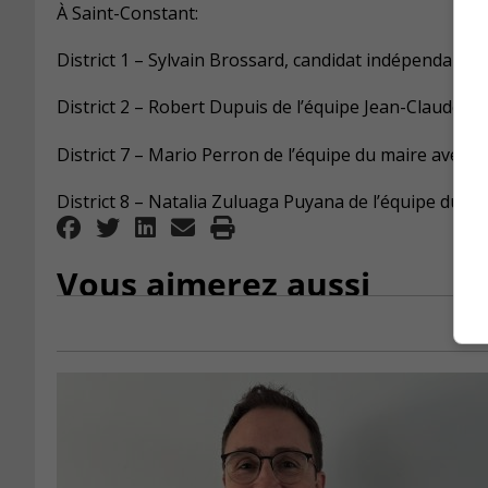
À Saint-Constant:
District 1 – Sylvain Brossard, candidat indépendant a
District 2 – Robert Dupuis de l’équipe Jean-Claude B
District 7 – Mario Perron de l’équipe du maire avec 7
District 8 – Natalia Zuluaga Puyana de l’équipe du ma
Vous aimerez aussi