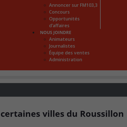
Annoncer sur FM103,3
Concours
Opportunités
d’affaires
NOUS JOINDRE
Animateurs
Journalistes
Équipe des ventes
Administration
certaines villes du Roussillon