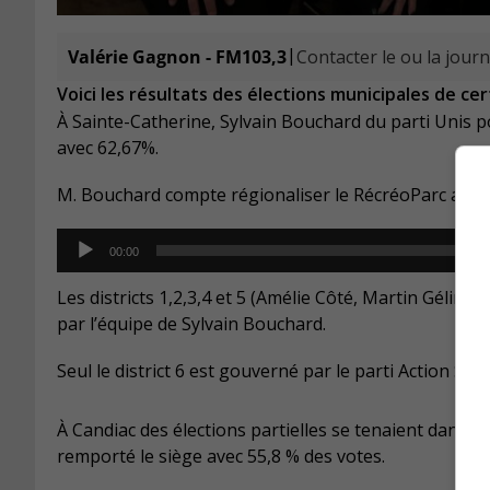
|
Valérie Gagnon - FM103,3
Contacter le ou la journ
Voici les résultats des élections municipales de cert
À Sainte-Catherine, Sylvain Bouchard du parti Unis 
avec 62,67%.
M. Bouchard compte régionaliser le RécréoParc au c
Audio
00:00
Player
Les districts 1,2,3,4 et 5 (Amélie Côté, Martin Gélina
par l’équipe de Sylvain Bouchard.
Seul le district 6 est gouverné par le parti Action S
À Candiac des élections partielles se tenaient dans le 
remporté le siège avec 55,8 % des votes.