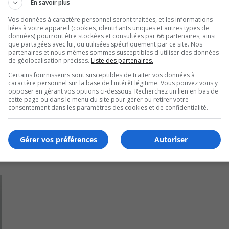
En savoir plus
Vos données à caractère personnel seront traitées, et les informations
vec 52,09%.
liées à votre appareil (cookies, identifiants uniques et autres types de
données) pourront être stockées et consultées par 66 partenaires, ainsi
que partagées avec lui, ou utilisées spécifiquement par ce site. Nos
oyer avec 52,17%.
partenaires et nous-mêmes sommes susceptibles d'utiliser des données
de géolocalisation précises.
Liste des partenaires.
3, 87%.
Certains fournisseurs sont susceptibles de traiter vos données à
caractère personnel sur la base de l'intérêt légitime. Vous pouvez vous y
opposer en gérant vos options ci-dessous. Recherchez un lien en bas de
ire avec 58,82%.
cette page ou dans le menu du site pour gérer ou retirer votre
consentement dans les paramètres des cookies et de confidentialité.
Gérer vos préférences
Autoriser