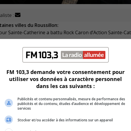
aliste :
aines villes du Roussillon:
pour Sainte-Catherine a battu Rock Caron d’Action Sainte-Ca
ours de son mandat.
U
00:00
FM 103,3 demande votre consentement pour
U
utiliser vos données à caractère personnel
Ar
s, Annick Latour, Judith Bujold et Marie Levert) ont été rempo
dans les cas suivants :
ke
to
ainte-Catherine avec France Gendron
Publicités et contenu personnalisés, mesure de performance des
in
publicités et du contenu, études d’audience et développement de
or
services
de
district 4 et c’est Jean-Michel Roy du parti Action Candiac qui
Stocker et/ou accéder à des informations sur un appareil
vo