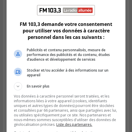
VIEUX-LONGUEUIL
Publié le 31 juillet 2026 à 14h20
Le RTL dévoile sa nouvelle flotte de
transport adapté
FM 103,3 demande votre consentement
pour utiliser vos données à caractère
personnel dans les cas suivants :
Publicités et contenu personnalisés, mesure de
performance des publicités et du contenu, études
d’audience et développement de services
Stocker et/ou accéder à des informations sur un
appareil
En savoir plus
Vos données à caractère personnel seront traitées, et les
informations liées à votre appareil (cookies, identifiants
BROSSARD
uniques et autres types de données) pourront être stockées
Publié le 31 juillet 2026 à 12h00
et consultées par 66 partenaires, ainsi que partagées avec lui,
Le transport à la demande du RTL prend
ou utilisées spécifiquement par ce site. Nos partenaires et
de l’expansion à Brossard
nous-mêmes sommes susceptibles d'utiliser des données de
géolocalisation précises.
Liste des partenaires.