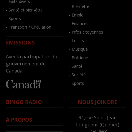
- Faits divers
- Bien-être
- Santé et bien-être
- Emploi
- Sports
- Finances
- Transport / Circulation
- Infos citoyennes
- Loisirs
ÉMISSIONS
- Musique
Avec la participation du
- Politique
gouvernement du
- Santé
Canada
- Société
- Sports
BINGO RADIO
NOUS JOINDRE
91,rue Saint-Jean
À PROPOS
Longueuil (Québec)
J4H 2W8