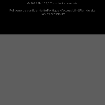
© 2026 FM 103,3 Tous droits réservés.
Politique de confidentialité
Politique d’accessibilité
Plan du site
Plan d'accessibilite
Comment installer notre vignette sur votre
appareil mobile