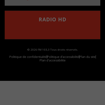
RADIO HD
••••••••••••••••••
Comment synthoniser la fréquence HD dans
votre voiture
© 2026 FM 103,3 Tous droits réservés.
Politique de confidentialité
Politique d’accessibilité
Plan du site
Plan d'accessibilite