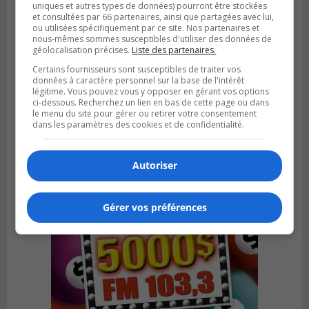
uniques et autres types de données) pourront être stockées
et consultées par 66 partenaires, ainsi que partagées avec lui,
ou utilisées spécifiquement par ce site. Nos partenaires et
nous-mêmes sommes susceptibles d'utiliser des données de
géolocalisation précises.
Liste des partenaires.
LONGUEUIL
Certains fournisseurs sont susceptibles de traiter vos
Publié le 5 août 2026 à 08h38
données à caractère personnel sur la base de l'intérêt
Les Ducs s’inclinent 4‑3 face à ABC 16U
légitime. Vous pouvez vous y opposer en gérant vos options
dans un match serré à Longueuil
ci-dessous. Recherchez un lien en bas de cette page ou dans
le menu du site pour gérer ou retirer votre consentement
dans les paramètres des cookies et de confidentialité.
Autoriser
Gérer vos préférences