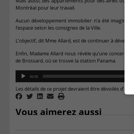
Mais aussi, des appartements pour des aînés ou enc
Montréal pour leur travail.
Aucun développement immobilier n’a été imaginé au
l’espace selon les consignes de la Ville.
L’objectif, dit Mme Allard, est de continuer à dévelop
Enfin, Madame Allard nous révèle qu’une concertatio
de Brossard, où se trouve la station Panama.
Audio
00:00
Player
Les détails de ce projet devraient être dévoilés d’ici 
Vous aimerez aussi