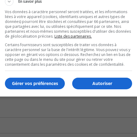
ore pour des jeunes professionnels, qui veulent se rappro
En savoir plus
Vos données à caractère personnel seront traitées, et les informations
liées à votre appareil (cookies, identifiants uniques et autres types de
tour de la Station Brossard, le terminus du REM, pour p
données) pourront être stockées et consultées par 66 partenaires, ainsi
que partagées avec lui, ou utilisées spécifiquement par ce site. Nos
partenaires et nous-mêmes sommes susceptibles d'utiliser des données
de géolocalisation précises.
Liste des partenaires.
per le futur bio parc et de préserver le bois de Brossard.
Certains fournisseurs sont susceptibles de traiter vos données à
caractère personnel sur la base de l'intérêt légitime. Vous pouvez vous y
n citoyenne est en cours pour repenser le quartier du centr
opposer en gérant vos options ci-dessous. Recherchez un lien en bas de
cette page ou dans le menu du site pour gérer ou retirer votre
consentement dans les paramètres des cookies et de confidentialité.
U
00:00
U
Gérer vos préférences
Autoriser
Ar
l’automne prochain. –
ke
to
in
or
de
vo