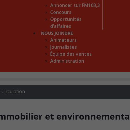
Annoncer sur FM103,3
Concours
Opportunités
d’affaires
NOUS JOINDRE
Animateurs
Journalistes
Équipe des ventes
Administration
 Circulation
immobilier et environnementa