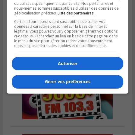
ou utilisées spécifiquement par ce site. Nos partenaires et
nous-mêmes sommes susceptibles d'utiliser des données de
VIEUX-LONGUEUIL
géolocalisation précises.
Liste des partenaires.
Publié le 31 juillet 2026 à 14h20
Le RTL dévoile sa nouvelle flotte de
Certains fournisseurs sont susceptibles de traiter vos
transport adapté
données à caractère personnel sur la base de l'intérêt
légitime. Vous pouvez vous y opposer en gérant vos options
ci-dessous. Recherchez un lien en bas de cette page ou dans
le menu du site pour gérer ou retirer votre consentement
dans les paramètres des cookies et de confidentialité.
Autoriser
Gérer vos préférences