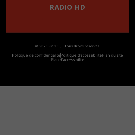
RADIO HD
••••••••••••••••••
Comment synthoniser la fréquence HD dans
votre voiture
© 2026 FM 103,3 Tous droits réservés.
Politique de confidentialité
Politique d’accessibilité
Plan du site
Plan d'accessibilite