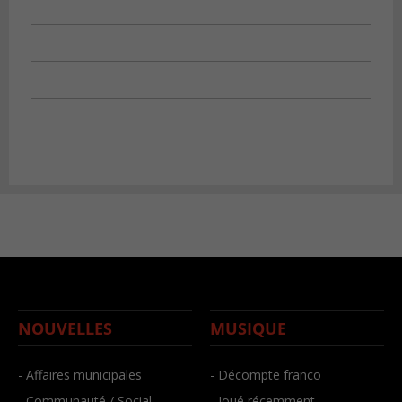
NOUVELLES
MUSIQUE
- Affaires municipales
- Décompte franco
- Communauté / Social
- Joué récemment