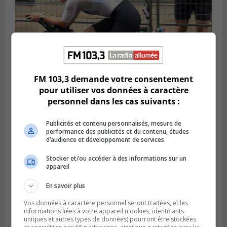
FM 103,3 demande votre consentement
pour utiliser vos données à caractère
SAINT-LAMBERT
personnel dans les cas suivants :
Publié le 5 août 2026 à 08h23
De la fibrose kystique à l’Ironman : le
parcours inspirant d’Emma Fontaine
Publicités et contenu personnalisés, mesure de
performance des publicités et du contenu, études
d’audience et développement de services
Stocker et/ou accéder à des informations sur un
appareil
En savoir plus
Vos données à caractère personnel seront traitées, et les
informations liées à votre appareil (cookies, identifiants
uniques et autres types de données) pourront être stockées