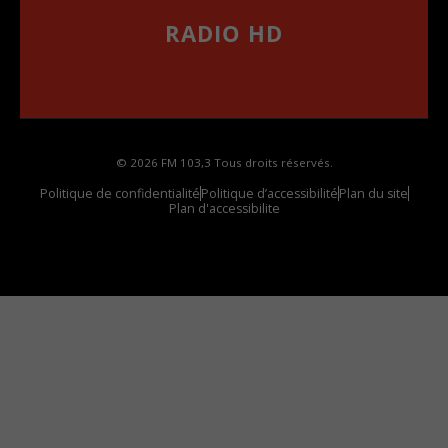
RADIO HD
••••••••••••••••••
Comment synthoniser la fréquence HD dans
votre voiture
© 2026 FM 103,3 Tous droits réservés.
Politique de confidentialité
Politique d’accessibilité
Plan du site
Plan d'accessibilite