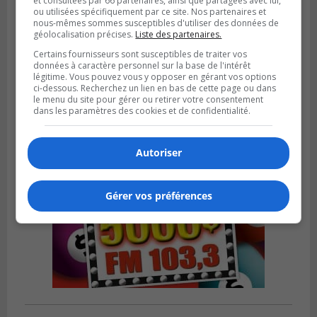
et consultées par 66 partenaires, ainsi que partagées avec lui,
ou utilisées spécifiquement par ce site. Nos partenaires et
nous-mêmes sommes susceptibles d'utiliser des données de
géolocalisation précises.
Liste des partenaires.
Publié le 4 août 2026 à 13h18
Des fromages de la Laiterie Coaticook
Certains fournisseurs sont susceptibles de traiter vos
données à caractère personnel sur la base de l'intérêt
rappelés par l’ACIA
légitime. Vous pouvez vous y opposer en gérant vos options
ci-dessous. Recherchez un lien en bas de cette page ou dans
le menu du site pour gérer ou retirer votre consentement
dans les paramètres des cookies et de confidentialité.
Autoriser
Gérer vos préférences