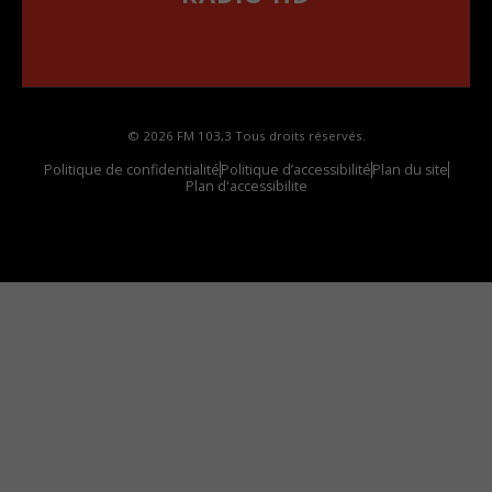
••••••••••••••••••
Comment synthoniser la fréquence HD dans
votre voiture
© 2026 FM 103,3 Tous droits réservés.
Politique de confidentialité
Politique d’accessibilité
Plan du site
Plan d'accessibilite