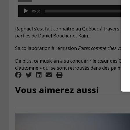
Audio
00:00
Player
Raphaël s’est fait connaître au Québec à travers les c
parties de Daniel Boucher et Kain.
Sa collaboration à l’émission
Faites comme chez vous !
De plus, ce musicien a su conquérir le cœur des Québ
d’automne » qui se sont retrouvés dans des palmarè
Vous aimerez aussi