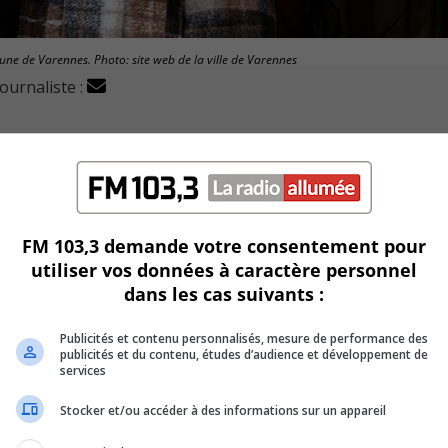
une de Varennes. Photo: site web de la ville de Varennes
journaliste :
-interprète, Raphaël Dénommé, va offrir un spectacle jeu
lé
Hard Times and Broken Mind,
sorti en janvier dernier.
FM 103,3 demande votre consentement pour
 la musique du sud des États-Unis.
utiliser vos données à caractère personnel
dans les cas suivants :
 folk-rock, soul et blues.
Publicités et contenu personnalisés, mesure de performance des
is son adolescence.
publicités et du contenu, études d’audience et développement de
services
Stocker et/ou accéder à des informations sur un appareil