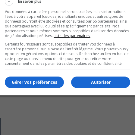
En savoir plus
Use
Vos données à caractère personnel seront traitées, et les informations
00:00
Up/
liées à votre appareil (cookies, identifiants uniques et autres types de
Arr
données) pourront être stockées et consultées par 66 partenaires, ainsi
que partagées avec lui, ou utilisées spécifiquement par ce site. Nos
key
oncours auxquels il a participé ainsi qu’en faisant les premi
partenaires et nous-mêmes sommes susceptibles d'utiliser des données
to
de géolocalisation précises.
Liste des partenaires.
incr
Certains fournisseurs sont susceptibles de traiter vos données à
or
caractère personnel sur la base de l'intérêt légitime. Vous pouvez vous y
diffusé à TVA lui a aussi donné une vitrine importante.
dec
opposer en gérant vos options ci-dessous. Recherchez un lien en bas de
cette page ou dans le menu du site pour gérer ou retirer votre
vol
écois avec ces pièces « Vampire de l’Est » et « Promenade
consentement dans les paramètres des cookies et de confidentialité.
s radiophoniques.
Gérer vos préférences
Autoriser