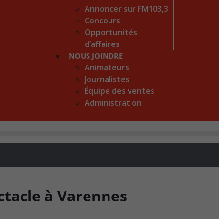
Annoncer sur FM103,3
Concours
Opportunités
d’affaires
NOUS JOINDRE
Animateurs
Journalistes
Équipe des ventes
Administration
tacle à Varennes