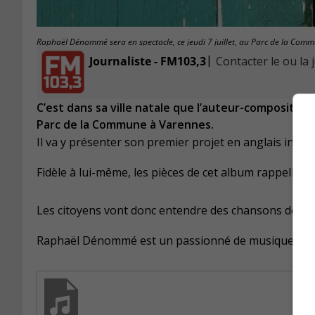
Raphaël Dénommé sera en spectacle, ce jeudi 7 juillet, au Parc de la Comm
|
Journaliste - FM103,3
Contacter le ou la 
C’est dans sa ville natale que l’auteur-compositeur
Parc de la Commune à Varennes.
Il va y présenter son premier projet en anglais intitu
Fidèle à lui-même, les pièces de cet album rappellent
Les citoyens vont donc entendre des chansons de style
Raphaël Dénommé est un passionné de musique depu