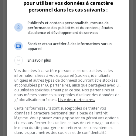
pour utiliser vos données à caractère
personnel dans les cas suivants :
Publicités et contenu personnalisés, mesure de
performance des publicités et du contenu, études
d’audience et développement de services
SAINT-CATHERINE
Publié le 30 juillet 2026 à 07h58
Stocker et/ou accéder à des informations sur un
Sainte-Catherine prolonge son aide
appareil
financière au Complexe Le Partage
En savoir plus
Vos données à caractère personnel seront traitées, et les
informations liées à votre appareil (cookies, identifiants
uniques et autres types de données) pourront être stockées
et consultées par 66 partenaires, ainsi que partagées avec lui,
ou utilisées spécifiquement par ce site. Nos partenaires et
nous-mêmes sommes susceptibles d'utiliser des données de
géolocalisation précises.
Liste des partenaires.
Certains fournisseurs sont susceptibles de traiter vos
données à caractère personnel sur la base de l'intérêt
légitime. Vous pouvez vous y opposer en gérant vos options
ci-dessous. Recherchez un lien en bas de cette page ou dans
le menu du site pour gérer ou retirer votre consentement
dans les paramètres des cookies et de confidentialité.