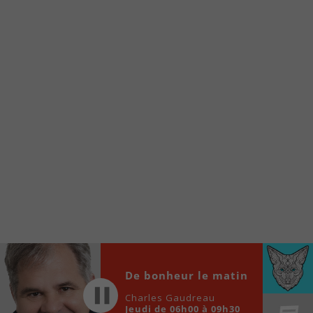
À partir de votre téléphone, allez sur le site
internet de la Radio allumée au
www.fm1033.ca
Ensuite cliquez sur l’icône situé au bas de
votre écran
(celui qui représente un carré incluant une
flèche dirigé vers le haut)
Cliquez maintenant sur l’option Ajouter sur
l’écran d’accueil et vous verrez apparaître le
logo du FM 103,3
Faites Enregistrer en haut à droite.
Et voilà! Toutes les infos et l’écoute de votre radio
locale vous sont maintenant accessibles en un clic!
Audio
00:00
00:00
Player
De bonheur le matin
Charles Gaudreau
Jeudi de 06h00 à 09h30