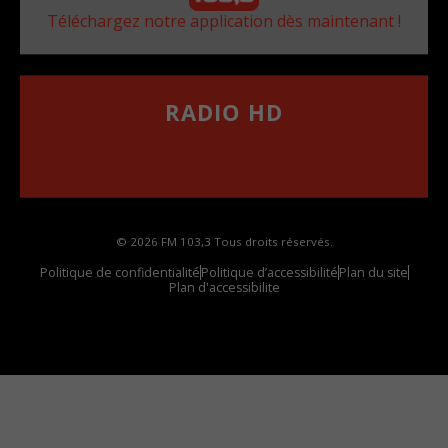
Téléchargez notre application dès maintenant !
RADIO HD
••••••••••••••••••
Comment synthoniser la fréquence HD dans
votre voiture
© 2026 FM 103,3 Tous droits réservés.
Politique de confidentialité
Politique d’accessibilité
Plan du site
Plan d'accessibilite