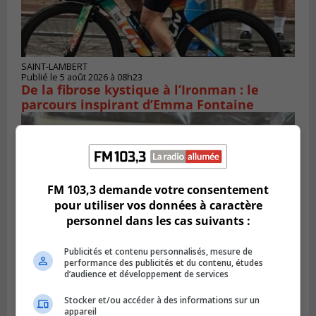
SAINT-LAMBERT
Publié le 5 août 2026 à 08h23
De la fibrose kystique à l’Ironman : le
parcours inspirant d’Emma Fontaine
FM 103,3 demande votre consentement
pour utiliser vos données à caractère
personnel dans les cas suivants :
Publicités et contenu personnalisés, mesure de
performance des publicités et du contenu, études
d’audience et développement de services
Publié le 4 août 2026 à 13h18
Stocker et/ou accéder à des informations sur un
Des fromages de la Laiterie Coaticook
appareil