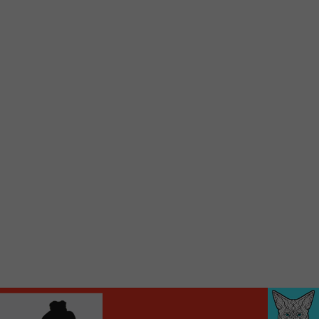
d’accueil rapidement.
Voici la procédure ;)
À partir de votre téléphone, allez sur le site
internet de la Radio allumée au
www.fm1033.ca
Ensuite cliquez sur l’icône situé au bas de
votre écran
(celui qui représente un carré incluant une
flèche dirigé vers le haut)
Cliquez maintenant sur l’option Ajouter sur
l’écran d’accueil et vous verrez apparaître le
logo du FM 103,3
Faites Enregistrer en haut à droite.
Et voilà! Toutes les infos et l’écoute de votre radio
locale vous sont maintenant accessibles en un clic!
Audio