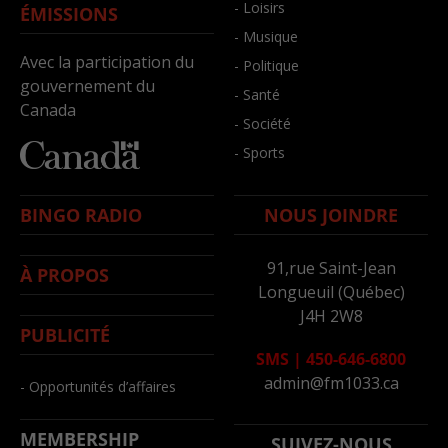
- Loisirs
ÉMISSIONS
- Musique
Avec la participation du
- Politique
gouvernement du
- Santé
Canada
- Société
- Sports
BINGO RADIO
NOUS JOINDRE
91,rue Saint-Jean
À PROPOS
Longueuil (Québec)
J4H 2W8
PUBLICITÉ
SMS
|
450-646-6800
admin@fm1033.ca
- Opportunités d’affaires
MEMBERSHIP
SUIVEZ-NOUS