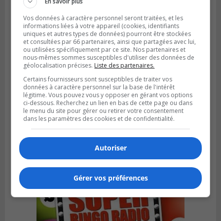
En savoir plus
Vos données à caractère personnel seront traitées, et les
informations liées à votre appareil (cookies, identifiants
uniques et autres types de données) pourront être stockées
et consultées par 66 partenaires, ainsi que partagées avec lui,
ou utilisées spécifiquement par ce site. Nos partenaires et
nous-mêmes sommes susceptibles d'utiliser des données de
géolocalisation précises.
Liste des partenaires.
Certains fournisseurs sont susceptibles de traiter vos
données à caractère personnel sur la base de l'intérêt
légitime. Vous pouvez vous y opposer en gérant vos options
ci-dessous. Recherchez un lien en bas de cette page ou dans
le menu du site pour gérer ou retirer votre consentement
Publié le 4 août 2026 à 13h18
dans les paramètres des cookies et de confidentialité.
Des fromages de la Laiterie Coaticook
rappelés par l’ACIA
Autoriser
Gérer vos préférences