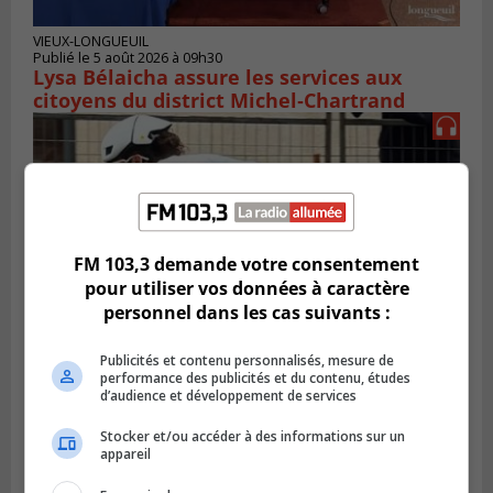
VIEUX-LONGUEUIL
Publié le 5 août 2026 à 09h30
Lysa Bélaicha assure les services aux
citoyens du district Michel‑Chartrand
FM 103,3 demande votre consentement
pour utiliser vos données à caractère
personnel dans les cas suivants :
Publicités et contenu personnalisés, mesure de
performance des publicités et du contenu, études
SAINT-LAMBERT
d’audience et développement de services
Publié le 5 août 2026 à 08h23
De la fibrose kystique à l’Ironman : le
Stocker et/ou accéder à des informations sur un
parcours inspirant d’Emma Fontaine
appareil