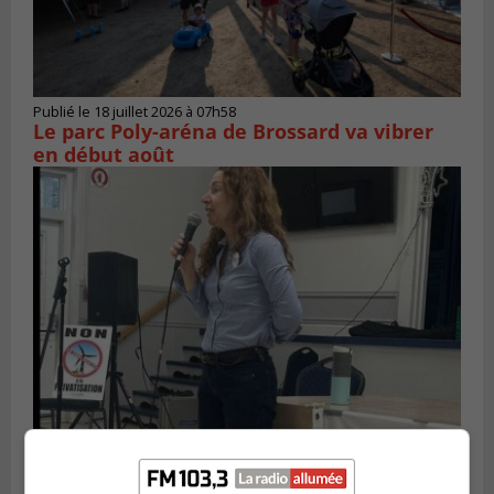
Publié le 18 juillet 2026 à 07h58
Le parc Poly-aréna de Brossard va vibrer
en début août
Publié le 6 juillet 2026 à 11h18
Climat Québec dévoile deux candidats
pour l’Agglomération