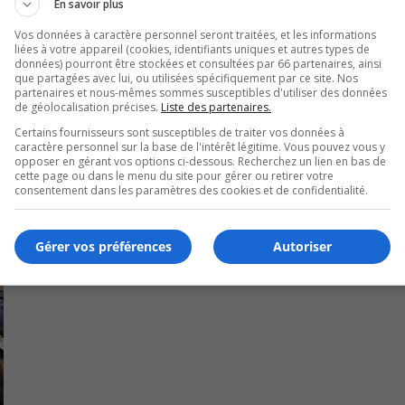
En savoir plus
Vos données à caractère personnel seront traitées, et les informations
liées à votre appareil (cookies, identifiants uniques et autres types de
0 M de dollars en prêt à un taux bas et en subventions au 
données) pourront être stockées et consultées par 66 partenaires, ainsi
que partagées avec lui, ou utilisées spécifiquement par ce site. Nos
partenaires et nous-mêmes sommes susceptibles d'utiliser des données
de géolocalisation précises.
Liste des partenaires.
Certains fournisseurs sont susceptibles de traiter vos données à
caractère personnel sur la base de l'intérêt légitime. Vous pouvez vous y
opposer en gérant vos options ci-dessous. Recherchez un lien en bas de
cette page ou dans le menu du site pour gérer ou retirer votre
consentement dans les paramètres des cookies et de confidentialité.
Gérer vos préférences
Autoriser