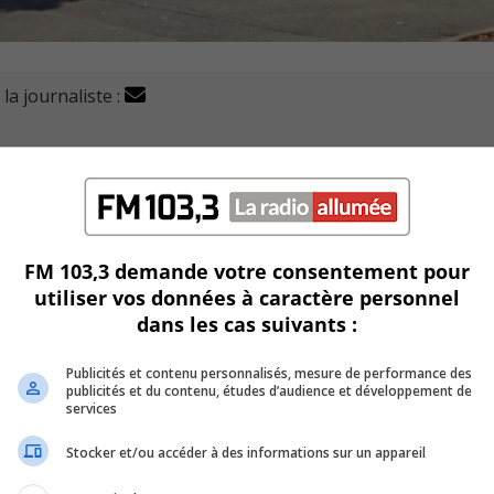
la journaliste :
vernement fédéral et accorde une aide financière de 60
ville.
contributions de 30 millions de dollars.
FM 103,3 demande votre consentement pour
 de prêt de la part d’Investissement Québec.
utiliser vos données à caractère personnel
dans les cas suivants :
ions privilégiées d’une somme équivalente.
Publicités et contenu personnalisés, mesure de performance des
de 120 M de dollars provenant du provincial et fédéral, m
publicités et du contenu, études d’audience et développement de
pacité de production.
services
Stocker et/ou accéder à des informations sur un appareil
e mise à niveau se déploierait sur plusieurs années.