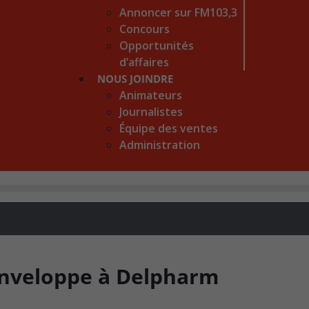
Annoncer sur FM103,3
Concours
Opportunités
d’affaires
NOUS JOINDRE
Animateurs
Journalistes
Équipe des ventes
Administration
enveloppe à Delpharm