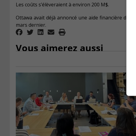
Les coûts s’élèveraient à environ 200 M$.
Ottawa avait déjà annoncé une aide financière de 6
mars dernier.
Vous aimerez aussi