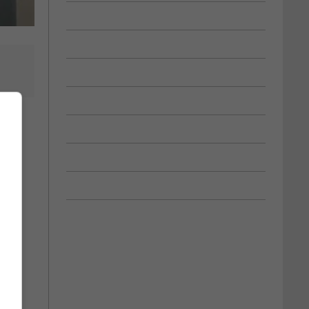
de
on