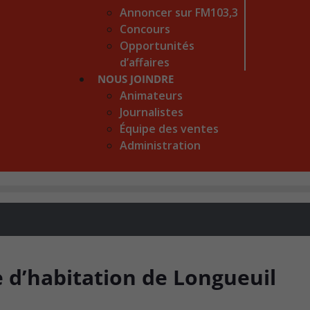
Annoncer sur FM103,3
Concours
Opportunités
d’affaires
NOUS JOINDRE
Animateurs
Journalistes
Équipe des ventes
Administration
 d’habitation de Longueuil