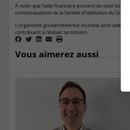
À noter que l’aide financière provient du volet Sout
communautaires
de la Société d’habitation du Québe
L’organisme gouvernemental souhaite ainsi aider les
contribuent à réaliser sa mission.
Vous aimerez aussi