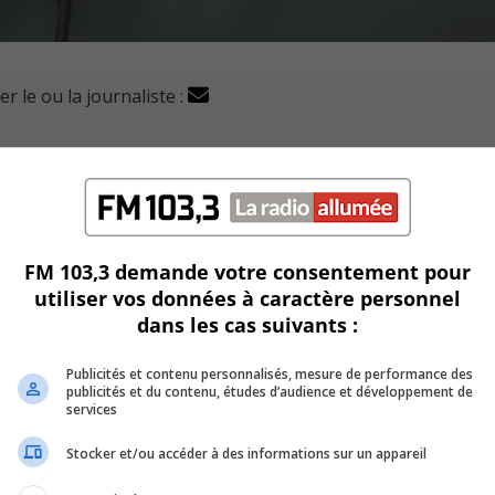
r le ou la journaliste :
bles adaptés (AILIA) reçoit ce jeudi une aide financière 
per ses activités.
 600 $ à l’organisme longueuillois, qui couvre les années
FM 103,3 demande votre consentement pour
utiliser vos données à caractère personnel
hirley Dorismond, a participé à l’annonce de cette contributi
dans les cas suivants :
Publicités et contenu personnalisés, mesure de performance des
 permet de « façonner des milieux de vie plus inclusifs et
publicités et du contenu, études d’audience et développement de
services
Stocker et/ou accéder à des informations sur un appareil
handicapées en Montérégie ».