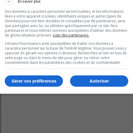
En savoir plus
ien à la mission globale du Programme d’aide aux organismes
Vos données à caractère personnel seront traitées, et les informations
c (SHQ).
liées à votre appareil (cookies, identifiants uniques et autres types de
données) pourront être stockées et consultées par 66 partenaires, ainsi
 organisations communautaires du secteur de l’habitation q
que partagées avec lui, ou utilisées spécifiquement par ce site. Nos
partenaires et nous-mêmes sommes susceptibles d'utiliser des données
de géolocalisation précises.
Liste des partenaires.
Certains fournisseurs sont susceptibles de traiter vos données à
caractère personnel sur la base de l'intérêt légitime. Vous pouvez vous y
opposer en gérant vos options ci-dessous. Recherchez un lien en bas de
cette page ou dans le menu du site pour gérer ou retirer votre
consentement dans les paramètres des cookies et de confidentialité.
Gérer vos préférences
Autoriser