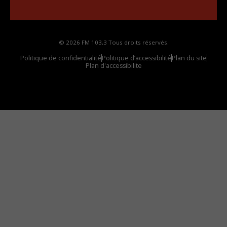
votre voiture
© 2026 FM 103,3 Tous droits réservés.
Politique de confidentialité
Politique d’accessibilité
Plan du site
Plan d'accessibilite
Comment installer notre vignette sur votre