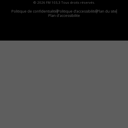
© 2026 FM 103,3 Tous droits réservés.
Politique de confidentialité
Politique d’accessibilité
Plan du site
Plan d'accessibilite
Comment installer notre vignette sur votre
appareil mobile