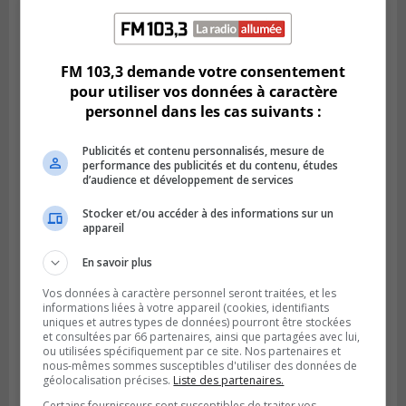
Publié le 2 août 2026 à 23h04
Rappel de quatre produits alimentaires à
Brossard
FM 103,3 demande votre consentement
pour utiliser vos données à caractère
personnel dans les cas suivants :
Publicités et contenu personnalisés, mesure de
performance des publicités et du contenu, études
d’audience et développement de services
Stocker et/ou accéder à des informations sur un
appareil
En savoir plus
GREENFIELD PARK
Vos données à caractère personnel seront traitées, et les
Publié le 31 juillet 2026 à 16h45
informations liées à votre appareil (cookies, identifiants
Des firmes de Longueuil vont participer
uniques et autres types de données) pourront être stockées
aux méga-travaux de l’hôpital Charles-
et consultées par 66 partenaires, ainsi que partagées avec lui,
ou utilisées spécifiquement par ce site. Nos partenaires et
Le Moyne
nous-mêmes sommes susceptibles d'utiliser des données de
géolocalisation précises.
Liste des partenaires.
Certains fournisseurs sont susceptibles de traiter vos