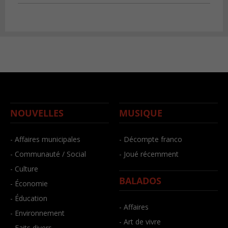
NOUVELLES
MUSIQUE
- Affaires municipales
- Décompte franco
- Communauté / Social
- Joué récemment
- Culture
BALADOS
- Économie
- Éducation
- Affaires
- Environnement
- Art de vivre
- Faits divers