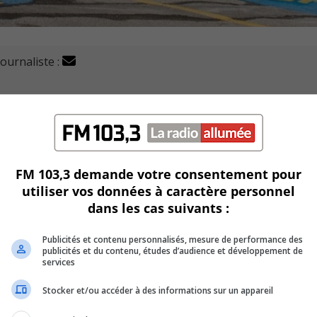
journaliste :
rt vient d'être converti en un Maxi, à coup de plusieurs m
onc officiellement ouvert à la clientèle
.
FM 103,3 demande votre consentement pour
d’une vingtaine d’emplois.
utiliser vos données à caractère personnel
dans les cas suivants :
x, a remis un don de 2 500$ à Entraide Saint-Lambert.
Publicités et contenu personnalisés, mesure de performance des
nt en aide aux personnes vulnérables.
publicités et du contenu, études d’audience et développement de
services
r des produits locaux et régionaux.
Stocker et/ou accéder à des informations sur un appareil