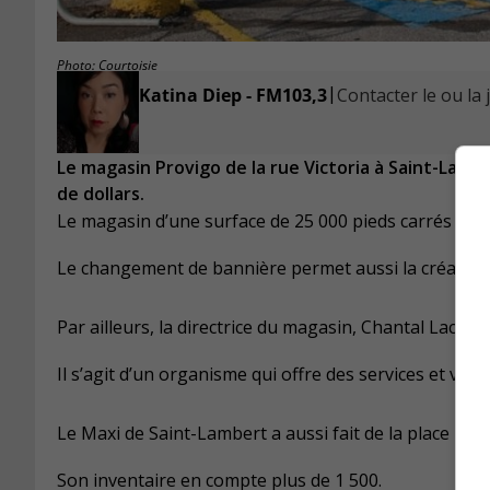
Photo: Courtoisie
|
Katina Diep - FM103,3
Contacter le ou la 
Le magasin Provigo de la rue Victoria à Saint-Lambe
de dollars.
Le magasin d’une surface de 25 000 pieds carrés est d
Le changement de bannière permet aussi la création 
Par ailleurs, la directrice du magasin, Chantal Lacroi
Il s’agit d’un organisme qui offre des services et vie
Le Maxi de Saint-Lambert a aussi fait de la place pou
Son inventaire en compte plus de 1 500.