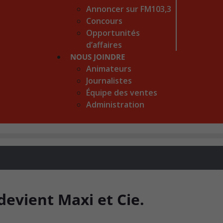
Annoncer sur FM103,3
Concours
Opportunités
d’affaires
NOUS JOINDRE
Animateurs
Journalistes
Équipe des ventes
Administration
devient Maxi et Cie.