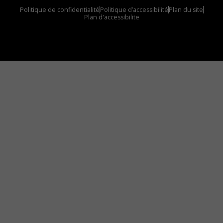
Politique de confidentialité
Politique d’accessibilité
Plan du site
Plan d'accessibilite
Comment installer notre vignette sur votre
appareil mobile