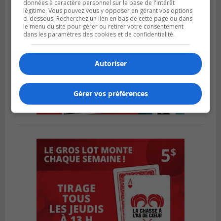
données à caractère personnel sur la base de l'intérêt
légitime. Vous pouvez vous y opposer en gérant vos options
ci-dessous. Recherchez un lien en bas de cette page ou dans
le menu du site pour gérer ou retirer votre consentement
dans les paramètres des cookies et de confidentialité.
Autoriser
Gérer vos préférences