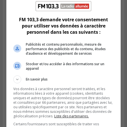
SAINT-CATHERINE
Publié le 3 août 2026 à 13h52
Martin-Olivier Cardinal change de cap et
rejoint la LHJMQ
FM 103,3 demande votre consentement
pour utiliser vos données à caractère
personnel dans les cas suivants :
Publicités et contenu personnalisés, mesure de
performance des publicités et du contenu, études
d’audience et développement de services
Stocker et/ou accéder à des informations sur un
appareil
En savoir plus
Vos données à caractère personnel seront traitées, et les
BROSSARD
informations liées à votre appareil (cookies, identifiants
Publié le 3 août 2026 à 06h23
uniques et autres types de données) pourront être stockées
Le soccer à l’honneur au Tournoi
et consultées par 66 partenaires, ainsi que partagées avec lui,
international de Brossard
ou utilisées spécifiquement par ce site. Nos partenaires et
nous-mêmes sommes susceptibles d'utiliser des données de
géolocalisation précises.
Liste des partenaires.
Certains fournisseurs sont susceptibles de traiter vos