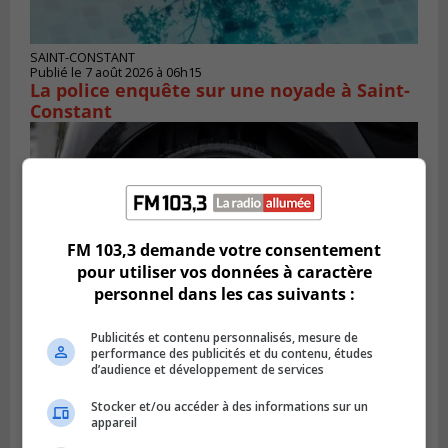
SAINT-CONSTANT
Publié le 7 août 2026 à 06h15
La police enquête sur une noyade à Saint-
Constant
FM 103,3 demande votre consentement
pour utiliser vos données à caractère
personnel dans les cas suivants :
Publicités et contenu personnalisés, mesure de
performance des publicités et du contenu, études
d’audience et développement de services
LONGUEUIL
Publié le 6 août 2026 à 11h58
Stocker et/ou accéder à des informations sur un
Des jeunes ciblent la Montérégie pour
appareil
le Défi écrou de roue