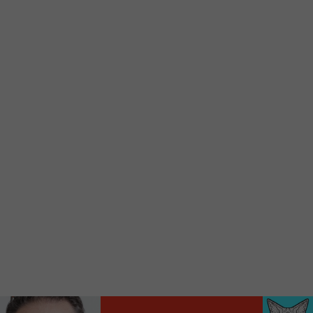
Ajoutez un signet FM 103,3 sur votre écran
d’accueil rapidement.
Voici la procédure ;)
À partir de votre téléphone, allez sur le site
internet de la Radio allumée au
www.fm1033.ca
Ensuite cliquez sur l’icône situé au bas de
votre écran
(celui qui représente un carré incluant une
flèche dirigé vers le haut)
Cliquez maintenant sur l’option Ajouter sur
l’écran d’accueil et vous verrez apparaître le
logo du FM 103,3
Faites Enregistrer en haut à droite.
Et voilà! Toutes les infos et l’écoute de votre radio
locale vous sont maintenant accessibles en un clic!