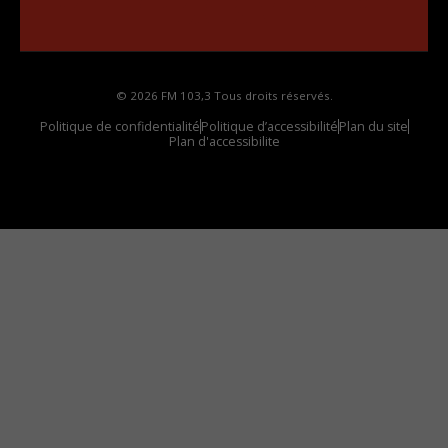
Comment synthoniser la fréquence HD dans
votre voiture
© 2026 FM 103,3 Tous droits réservés.
Politique de confidentialité
Politique d’accessibilité
Plan du site
Plan d'accessibilite