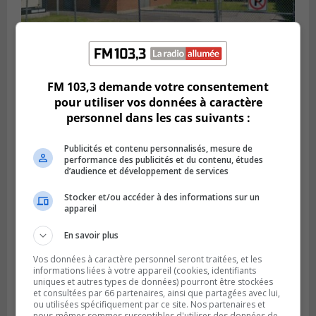
SAINT-HUBERT
FM 103,3 demande votre consentement
Publié le 6 août 2026 à 09h39
Longueuil injecte 1,5 M$ pour moderniser
pour utiliser vos données à caractère
deux stations de pompage
personnel dans les cas suivants :
Publicités et contenu personnalisés, mesure de
performance des publicités et du contenu, études
d’audience et développement de services
Stocker et/ou accéder à des informations sur un
appareil
En savoir plus
Vos données à caractère personnel seront traitées, et les
informations liées à votre appareil (cookies, identifiants
uniques et autres types de données) pourront être stockées
et consultées par 66 partenaires, ainsi que partagées avec lui,
LA PRAIRIE
ou utilisées spécifiquement par ce site. Nos partenaires et
Publié le 5 août 2026 à 11h59
nous-mêmes sommes susceptibles d'utiliser des données de