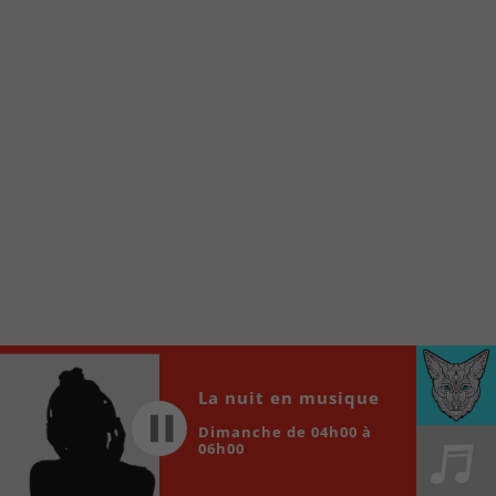
À partir de votre téléphone, allez sur le site
internet de la Radio allumée au
www.fm1033.ca
Ensuite cliquez sur l’icône situé au bas de
votre écran
(celui qui représente un carré incluant une
flèche dirigé vers le haut)
Cliquez maintenant sur l’option Ajouter sur
l’écran d’accueil et vous verrez apparaître le
logo du FM 103,3
Faites Enregistrer en haut à droite.
Et voilà! Toutes les infos et l’écoute de votre radio
locale vous sont maintenant accessibles en un clic!
Audio
La nuit en musique
00:00
00:00
Player
Dimanche de 04h00 à
06h00