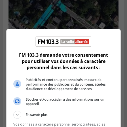
FM 103,3 demande votre consentement
GREENFIELD PARK
pour utiliser vos données à caractère
Publié le 6 août 2026 à 13h45
personnel dans les cas suivants :
Greenfield Park veut s’armer contre les
fortes
pluies
Publicités et contenu personnalisés, mesure de
performance des publicités et du contenu, études
d’audience et développement de services
Stocker et/ou accéder à des informations sur un
appareil
En savoir plus
Vos données à caractère personnel seront traitées, et les