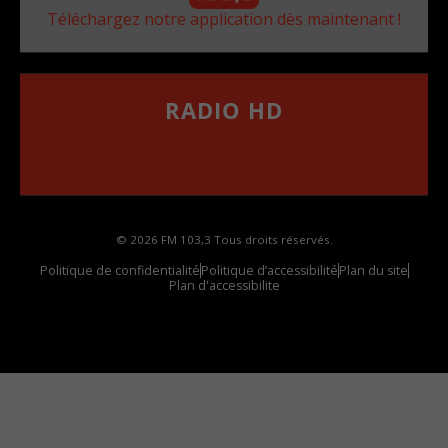
Téléchargez notre application dès maintenant !
RADIO HD
••••••••••••••••••
Comment synthoniser la fréquence HD dans
votre voiture
© 2026 FM 103,3 Tous droits réservés.
Politique de confidentialité
Politique d’accessibilité
Plan du site
Plan d'accessibilite