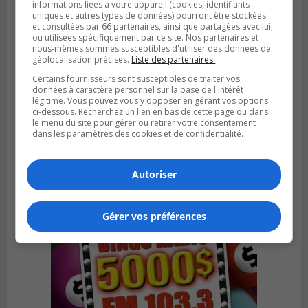
informations liées à votre appareil (cookies, identifiants
uniques et autres types de données) pourront être stockées
et consultées par 66 partenaires, ainsi que partagées avec lui,
ou utilisées spécifiquement par ce site. Nos partenaires et
nous-mêmes sommes susceptibles d'utiliser des données de
géolocalisation précises.
Liste des partenaires.
Certains fournisseurs sont susceptibles de traiter vos
SAINT-HUBERT
données à caractère personnel sur la base de l'intérêt
Publié le 6 août 2026 à 09h39
légitime. Vous pouvez vous y opposer en gérant vos options
Longueuil injecte 1,5 M$ pour moderniser
ci-dessous. Recherchez un lien en bas de cette page ou dans
deux stations de pompage
le menu du site pour gérer ou retirer votre consentement
dans les paramètres des cookies et de confidentialité.
Autoriser
Gérer vos préférences