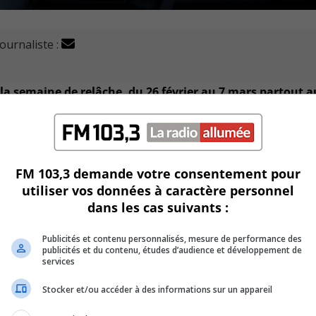
journaliste :
la semaine de relâche, du 26 février au 7 mars partout a
que, Geneviève Guilbault.
FM 103,3 demande votre consentement pour
chalets et des lieux de villégiature.
utiliser vos données à caractère personnel
dans les cas suivants :
emblements entre différentes bulles familiales ou entre amis 
Publicités et contenu personnalisés, mesure de performance des
publicités et du contenu, études d’audience et développement de
es agents de la paix.
services
Stocker et/ou accéder à des informations sur un appareil
$ à 6 000 $ en cas de non-respect des règles sanitaires éta