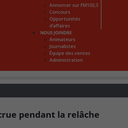
Annoncer sur FM103,3
Concours
Opportunités
d’affaires
NOUS JOINDRE
Animateurs
Journalistes
Équipe des ventes
Administration
crue pendant la relâche