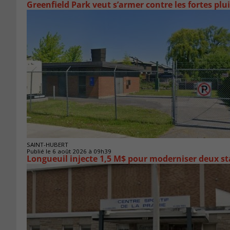
Greenfield Park veut s’armer 
SAINT-HUBERT
Publié le 6 août 2026 à 09h39
Longueuil injecte 1,5 M$ pour moderniser deux 