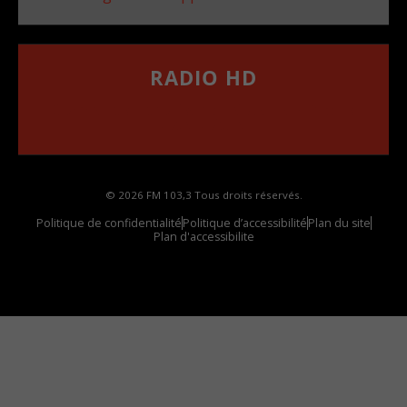
RADIO HD
••••••••••••••••••
Comment synthoniser la fréquence HD dans
votre voiture
© 2026 FM 103,3 Tous droits réservés.
Politique de confidentialité
Politique d’accessibilité
Plan du site
Plan d'accessibilite