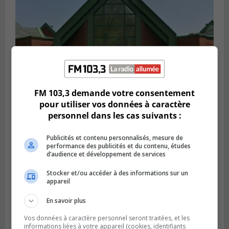
FM 103,3 demande votre consentement
pour utiliser vos données à caractère
personnel dans les cas suivants :
VIEUX-LONGUEUIL
Publié le 28 juillet 2026 à 07h44
La Tablée des chefs obtient un appui
Publicités et contenu personnalisés, mesure de
financier pour poursuivre sa mission
performance des publicités et du contenu, études
d’audience et développement de services
Stocker et/ou accéder à des informations sur un
appareil
En savoir plus
Vos données à caractère personnel seront traitées, et les
informations liées à votre appareil (cookies, identifiants