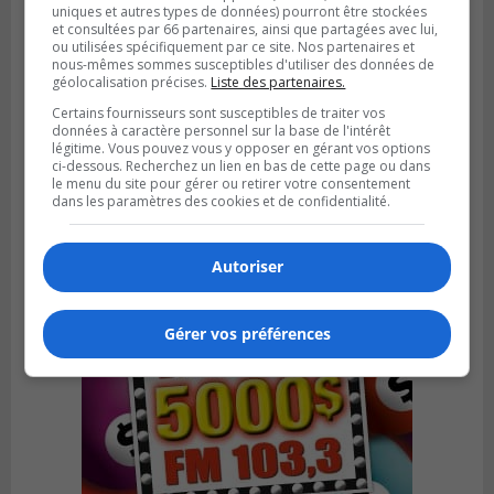
uniques et autres types de données) pourront être stockées
et consultées par 66 partenaires, ainsi que partagées avec lui,
ou utilisées spécifiquement par ce site. Nos partenaires et
nous-mêmes sommes susceptibles d'utiliser des données de
géolocalisation précises.
Liste des partenaires.
BOUCHERVILLE
Certains fournisseurs sont susceptibles de traiter vos
Publié le 27 juillet 2026 à 19h58
données à caractère personnel sur la base de l'intérêt
Metro prend les moyens pour protéger son
légitime. Vous pouvez vous y opposer en gérant vos options
personnel cadre
ci-dessous. Recherchez un lien en bas de cette page ou dans
le menu du site pour gérer ou retirer votre consentement
dans les paramètres des cookies et de confidentialité.
Autoriser
Gérer vos préférences