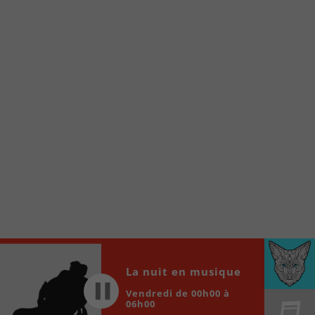
À partir de votre téléphone, allez sur le site
internet de la Radio allumée au
www.fm1033.ca
Ensuite cliquez sur l’icône situé au bas de
votre écran
(celui qui représente un carré incluant une
flèche dirigé vers le haut)
Cliquez maintenant sur l’option Ajouter sur
l’écran d’accueil et vous verrez apparaître le
logo du FM 103,3
Faites Enregistrer en haut à droite.
Et voilà! Toutes les infos et l’écoute de votre radio
locale vous sont maintenant accessibles en un clic!
Audio
La nuit en musique
00:00
00:00
Player
Vendredi de 00h00 à
06h00