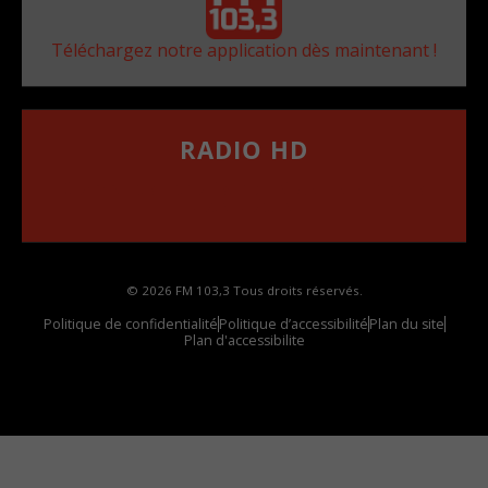
Téléchargez notre application dès maintenant !
RADIO HD
••••••••••••••••••
Comment synthoniser la fréquence HD dans
votre voiture
© 2026 FM 103,3 Tous droits réservés.
Politique de confidentialité
Politique d’accessibilité
Plan du site
Plan d'accessibilite