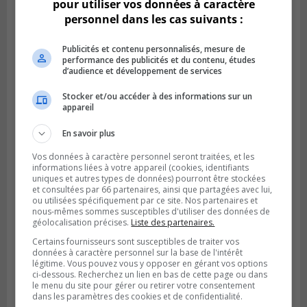
pour utiliser vos données à caractère
personnel dans les cas suivants :
Publicités et contenu personnalisés, mesure de
performance des publicités et du contenu, études
d’audience et développement de services
Stocker et/ou accéder à des informations sur un
SAINT-CATHERINE
appareil
Publié le 30 juillet 2026 à 07h58
Sainte-Catherine prolonge son aide
En savoir plus
financière au Complexe Le Partage
Vos données à caractère personnel seront traitées, et les
informations liées à votre appareil (cookies, identifiants
uniques et autres types de données) pourront être stockées
et consultées par 66 partenaires, ainsi que partagées avec lui,
ou utilisées spécifiquement par ce site. Nos partenaires et
nous-mêmes sommes susceptibles d'utiliser des données de
géolocalisation précises.
Liste des partenaires.
Certains fournisseurs sont susceptibles de traiter vos
données à caractère personnel sur la base de l'intérêt
légitime. Vous pouvez vous y opposer en gérant vos options
ci-dessous. Recherchez un lien en bas de cette page ou dans
le menu du site pour gérer ou retirer votre consentement
dans les paramètres des cookies et de confidentialité.