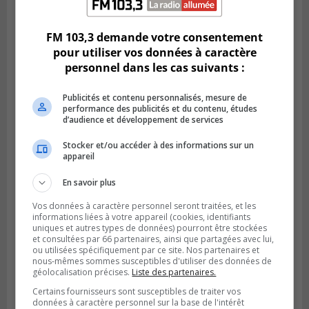
La Fête des parcs est de retour à Saint-
Bruno
FM 103,3 demande votre consentement
pour utiliser vos données à caractère
personnel dans les cas suivants :
Publicités et contenu personnalisés, mesure de
performance des publicités et du contenu, études
d’audience et développement de services
Stocker et/ou accéder à des informations sur un
appareil
En savoir plus
SAINT-CATHERINE
Vos données à caractère personnel seront traitées, et les
Publié le 30 juillet 2026 à 07h58
informations liées à votre appareil (cookies, identifiants
Sainte-Catherine prolonge son aide
uniques et autres types de données) pourront être stockées
financière au Complexe Le Partage
et consultées par 66 partenaires, ainsi que partagées avec lui,
ou utilisées spécifiquement par ce site. Nos partenaires et
nous-mêmes sommes susceptibles d'utiliser des données de
géolocalisation précises.
Liste des partenaires.
Certains fournisseurs sont susceptibles de traiter vos
données à caractère personnel sur la base de l'intérêt