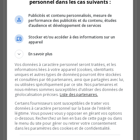
personnel dans les cas suivants :
Publicités et contenu personnalisés, mesure de
performance des publicités et du contenu, études
VIEUX-LONGUEUIL
d’audience et développement de services
Publié le 31 juillet 2026 à 14h20
Le RTL dévoile sa nouvelle flotte de
Stocker et/ou accéder à des informations sur un
transport adapté
appareil
En savoir plus
Vos données à caractère personnel seront traitées, et les
informations liées à votre appareil (cookies, identifiants
uniques et autres types de données) pourront être stockées
et consultées par 66 partenaires, ainsi que partagées avec lui,
ou utilisées spécifiquement par ce site. Nos partenaires et
nous-mêmes sommes susceptibles d'utiliser des données de
géolocalisation précises.
Liste des partenaires.
Certains fournisseurs sont susceptibles de traiter vos
données à caractère personnel sur la base de l'intérêt
légitime. Vous pouvez vous y opposer en gérant vos options
ci-dessous. Recherchez un lien en bas de cette page ou dans
le menu du site pour gérer ou retirer votre consentement
dans les paramètres des cookies et de confidentialité.