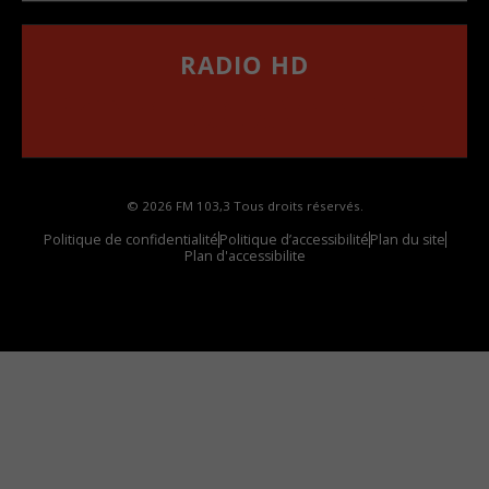
RADIO HD
••••••••••••••••••
Comment synthoniser la fréquence HD dans
votre voiture
© 2026 FM 103,3 Tous droits réservés.
Politique de confidentialité
Politique d’accessibilité
Plan du site
Plan d'accessibilite