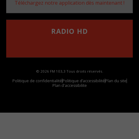
Téléchargez notre application dès maintenant !
RADIO HD
••••••••••••••••••
Comment synthoniser la fréquence HD dans
votre voiture
© 2026 FM 103,3 Tous droits réservés.
Politique de confidentialité
Politique d’accessibilité
Plan du site
Plan d'accessibilite