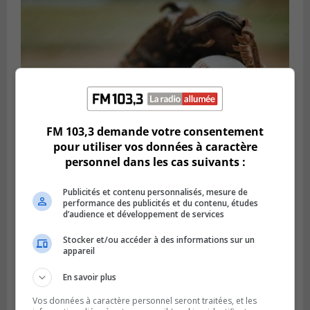
FM 103,3 demande votre consentement
pour utiliser vos données à caractère
personnel dans les cas suivants :
LONGUEUIL
Publié le 5 août 2026 à 08h38
Publicités et contenu personnalisés, mesure de
Les Ducs s’inclinent 4‑3 face à ABC 16U
performance des publicités et du contenu, études
dans un match serré à Longueuil
d’audience et développement de services
Stocker et/ou accéder à des informations sur un
appareil
En savoir plus
Vos données à caractère personnel seront traitées, et les