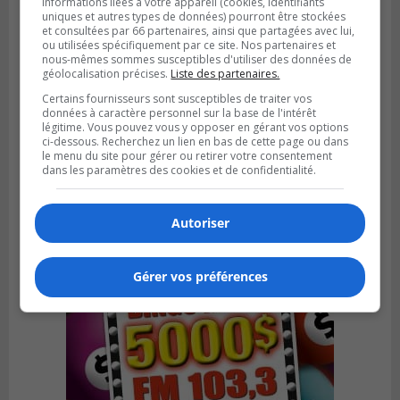
informations liées à votre appareil (cookies, identifiants
uniques et autres types de données) pourront être stockées
et consultées par 66 partenaires, ainsi que partagées avec lui,
ou utilisées spécifiquement par ce site. Nos partenaires et
nous-mêmes sommes susceptibles d'utiliser des données de
géolocalisation précises.
Liste des partenaires.
Certains fournisseurs sont susceptibles de traiter vos
données à caractère personnel sur la base de l'intérêt
Publié le 4 août 2026 à 07h27
légitime. Vous pouvez vous y opposer en gérant vos options
Les clubs de la Rive-Sud récoltent des
ci-dessous. Recherchez un lien en bas de cette page ou dans
points en Ligue 1 Québec
le menu du site pour gérer ou retirer votre consentement
dans les paramètres des cookies et de confidentialité.
Autoriser
Gérer vos préférences