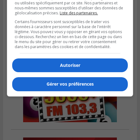
ou utilisées spécifiquement par ce site. Nos partenaires et
nous-mêmes sommes susceptibles d'utiliser des données de
BROSSARD
géolocalisation précises.
Liste des partenaires.
Publié le 23 février 2024 à 10h59
Les candidatures pour le Gala excellence
Certains fournisseurs sont susceptibles de traiter vos
sont terminées
données à caractère personnel sur la base de l'intérêt
légitime. Vous pouvez vous y opposer en gérant vos options
ci-dessous. Recherchez un lien en bas de cette page ou dans
le menu du site pour gérer ou retirer votre consentement
dans les paramètres des cookies et de confidentialité.
Autoriser
Gérer vos préférences