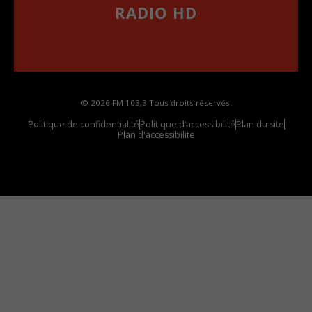
RADIO HD
••••••••••••••••••
Comment synthoniser la fréquence HD dans
votre voiture
© 2026 FM 103,3 Tous droits réservés.
Politique de confidentialité
Politique d’accessibilité
Plan du site
Plan d'accessibilite