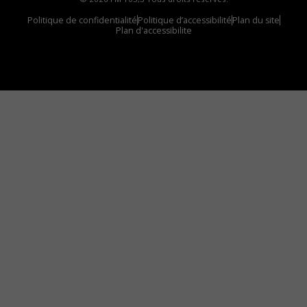
Politique de confidentialité
Politique d’accessibilité
Plan du site
Plan d'accessibilite
Comment installer notre vignette sur votre
appareil mobile