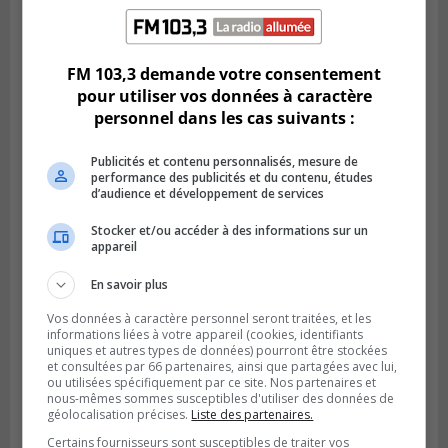
LONGUEUIL
Publié le 5 août 2026 à 08h38
Les Ducs s’inclinent 4‑3 face à ABC 16U
FM 103,3 demande votre consentement
dans un match serré à Longueuil
pour utiliser vos données à caractère
personnel dans les cas suivants :
Publicités et contenu personnalisés, mesure de
performance des publicités et du contenu, études
d’audience et développement de services
Stocker et/ou accéder à des informations sur un
appareil
En savoir plus
Vos données à caractère personnel seront traitées, et les
informations liées à votre appareil (cookies, identifiants
Publié le 4 août 2026 à 07h27
uniques et autres types de données) pourront être stockées
Les clubs de la Rive-Sud récoltent des
et consultées par 66 partenaires, ainsi que partagées avec lui,
points en Ligue 1 Québec
ou utilisées spécifiquement par ce site. Nos partenaires et
nous-mêmes sommes susceptibles d'utiliser des données de
géolocalisation précises.
Liste des partenaires.
Certains fournisseurs sont susceptibles de traiter vos